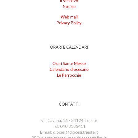
Il Vescovo
Notizie
Web mail
Privacy Policy
ORARI E CALENDARI
Orari Sante Messe
Calendario diocesano
Le Parrocchie
CONTATTI
via Cavana, 16 - 34124 Trieste
Tel. 040 3185411
E-mail: diocesi@diocesi.trieste.it
PEC: diocesitrieste@pec.chiesacattolica.it