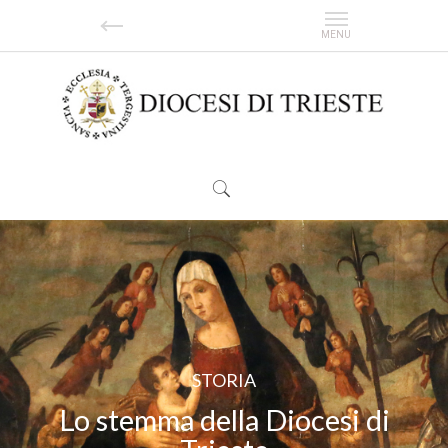
| CELEBRAZIONI |
| SPOSARSI |
| CATECHESI |
| FORMAZIONE |
| CULTURA |
STORIA
Lo stemma della Diocesi di