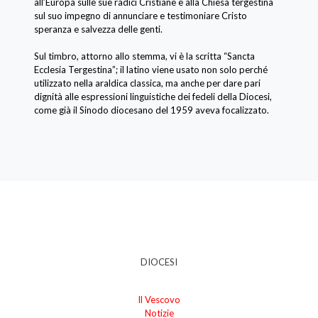
all’Europa sulle sue radici Cristiane e alla Chiesa tergestina
sul suo impegno di annunciare e testimoniare Cristo
speranza e salvezza delle genti.
Sul timbro, attorno allo stemma, vi è la scritta “Sancta
Ecclesia Tergestina”; il latino viene usato non solo perché
utilizzato nella araldica classica, ma anche per dare pari
dignità alle espressioni linguistiche dei fedeli della Diocesi,
come già il Sinodo diocesano del 1959 aveva focalizzato.
DIOCESI
Il Vescovo
Notizie