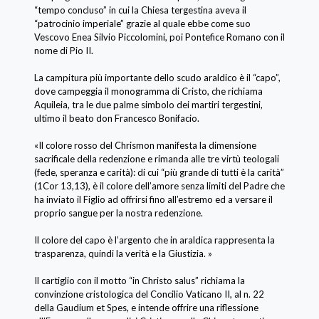
“tempo concluso” in cui la Chiesa tergestina aveva il
“patrocinio imperiale” grazie al quale ebbe come suo
Vescovo Enea Silvio Piccolomini, poi Pontefice Romano con il
nome di Pio II.
La campitura più importante dello scudo araldico è il “capo”,
dove campeggia il monogramma di Cristo, che richiama
Aquileia, tra le due palme simbolo dei martiri tergestini,
ultimo il beato don Francesco Bonifacio.
«Il colore rosso del Chrismon manifesta la dimensione
sacrificale della redenzione e rimanda alle tre virtù teologali
(fede, speranza e carità): di cui “più grande di tutti è la carità”
(1Cor 13,13), è il colore dell’amore senza limiti del Padre che
ha inviato il Figlio ad offrirsi fino all’estremo ed a versare il
proprio sangue per la nostra redenzione.
Il colore del capo è l’argento che in araldica rappresenta la
trasparenza, quindi la verità e la Giustizia. »
Il cartiglio con il motto “in Christo salus” richiama la
convinzione cristologica del Concilio Vaticano II, al n. 22
della Gaudium et Spes, e intende offrire una riflessione