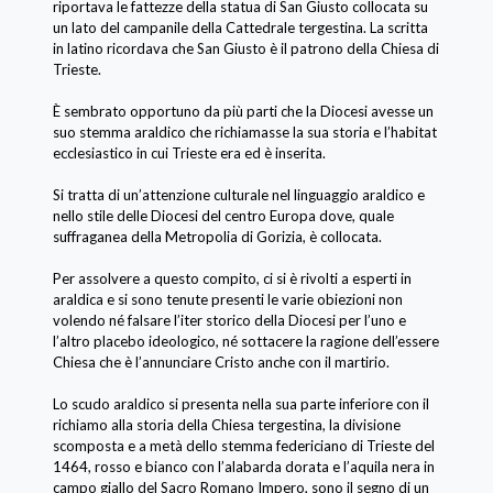
riportava le fattezze della statua di San Giusto collocata su
un lato del campanile della Cattedrale tergestina. La scritta
in latino ricordava che San Giusto è il patrono della Chiesa di
Trieste.
È sembrato opportuno da più parti che la Diocesi avesse un
suo stemma araldico che richiamasse la sua storia e l’habitat
ecclesiastico in cui Trieste era ed è inserita.
Si tratta di un’attenzione culturale nel linguaggio araldico e
nello stile delle Diocesi del centro Europa dove, quale
suffraganea della Metropolia di Gorizia, è collocata.
Per assolvere a questo compito, ci si è rivolti a esperti in
araldica e si sono tenute presenti le varie obiezioni non
volendo né falsare l’iter storico della Diocesi per l’uno e
l’altro placebo ideologico, né sottacere la ragione dell’essere
Chiesa che è l’annunciare Cristo anche con il martirio.
Lo scudo araldico si presenta nella sua parte inferiore con il
richiamo alla storia della Chiesa tergestina, la divisione
scomposta e a metà dello stemma federiciano di Trieste del
1464, rosso e bianco con l’alabarda dorata e l’aquila nera in
campo giallo del Sacro Romano Impero, sono il segno di un