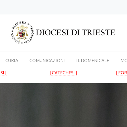
CURIA
COMUNICAZIONI
IL DOMENICALE
MO
SI |
| CATECHESI |
| FO