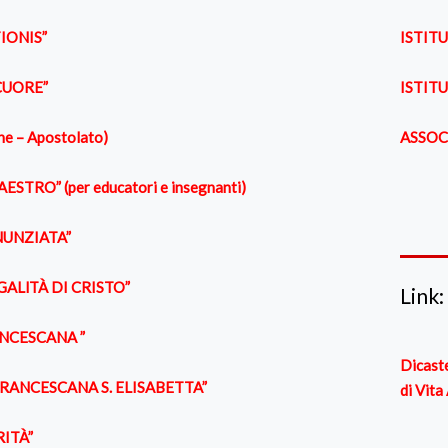
IONIS”
ISTIT
CUORE”
ISTIT
ne – Apostolato)
ASSOC
RO” (per educatori e insegnanti)
NUNZIATA”
ALlTÀ DI CRISTO”
Link:
ANCESCANA ”
Dicaste
RANCESCANA S. ELISABETTA”
di Vita
ITÀ”