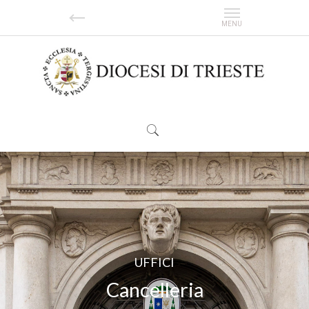
| CELEBRAZIONI |
| SPOSARSI |
| CATECHESI |
| FORMAZIONE |
| CULTURA |
UFFICI
Cancelleria