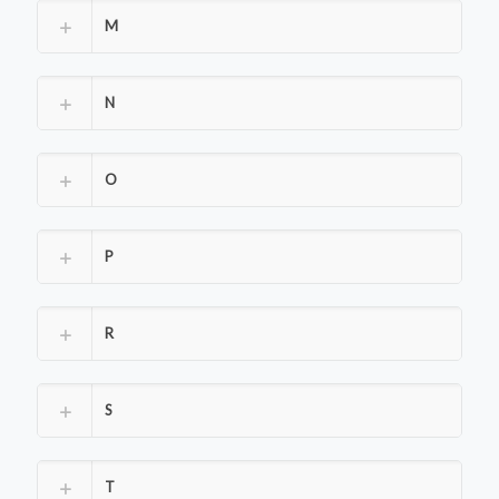
M
N
O
P
R
S
T