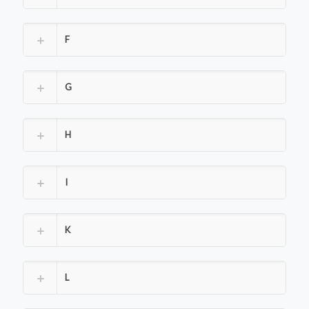
F
G
H
I
K
L