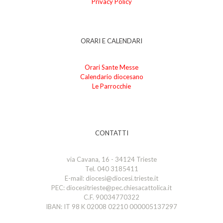
Privacy Policy
ORARI E CALENDARI
Orari Sante Messe
Calendario diocesano
Le Parrocchie
CONTATTI
via Cavana, 16 - 34124 Trieste
Tel. 040 3185411
E-mail: diocesi@diocesi.trieste.it
PEC: diocesitrieste@pec.chiesacattolica.it
C.F. 90034770322
IBAN: IT 98 K 02008 02210 000005137297