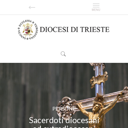
| CELEBRAZIONI |
| SPOSARSI |
| CATECHESI |
| FORMAZIONE |
| CULTURA |
PERSONE
Sacerdoti diocesani