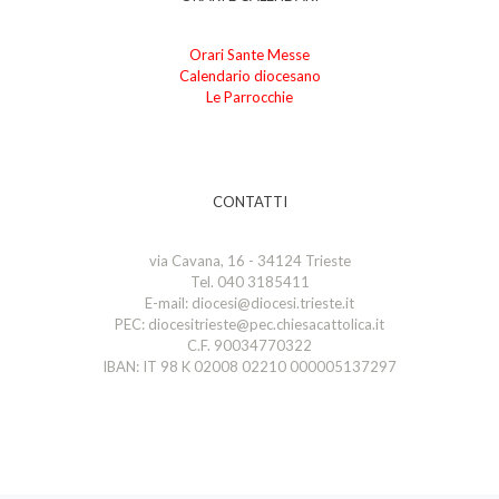
Orari Sante Messe
Calendario diocesano
Le Parrocchie
CONTATTI
via Cavana, 16 - 34124 Trieste
Tel. 040 3185411
E-mail: diocesi@diocesi.trieste.it
PEC: diocesitrieste@pec.chiesacattolica.it
C.F. 90034770322
IBAN: IT 98 K 02008 02210 000005137297