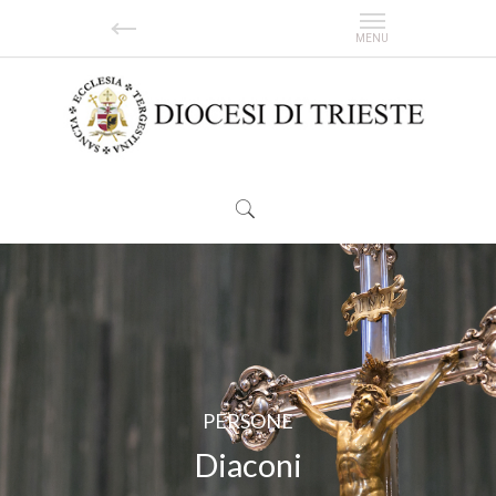
| CELEBRAZIONI |
| SPOSARSI |
| CATECHESI |
| FORMAZIONE |
| CULTURA |
PERSONE
Diaconi