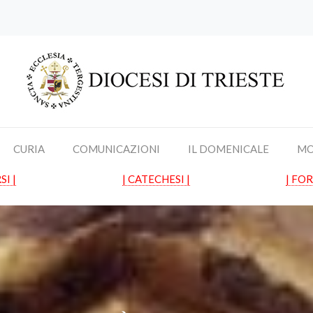
CURIA
COMUNICAZIONI
IL DOMENICALE
MO
SI |
| CATECHESI |
| FO