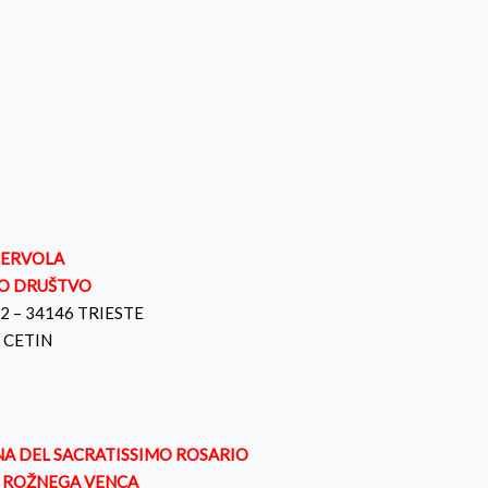
SERVOLA
O DRUŠTVO
, 42 – 34146 TRIESTE
a CETIN
A DEL SACRATISSIMO ROSARIO
A ROŽNEGA VENCA