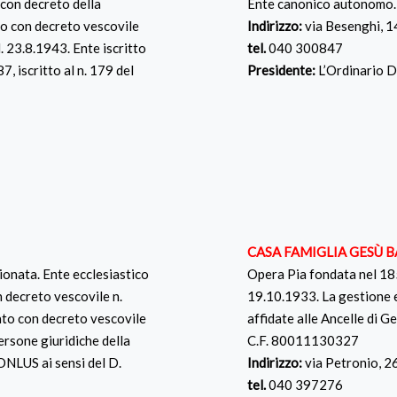
con decreto della
Ente canonico autonomo.
to con decreto vescovile
Indirizzo:
via Besenghi, 
. 23.8.1943. Ente iscritto
tel.
040 300847
7, iscritto al n. 179 del
Presidente:
L’Ordinario 
CASA FAMIGLIA GESÙ B
ionata. Ente ecclesiastico
Opera Pia fondata nel 185
 decreto vescovile n.
19.10.1933. La gestione e
ato con decreto vescovile
affidate alle Ancelle di 
persone giuridiche della
C.F. 80011130327
 ONLUS ai sensi del D.
Indirizzo:
via Petronio, 
tel.
040 397276