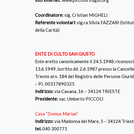
sito internet:
www.piccolorifugio.org
Coordinatore:
sig. Cristian MIGHELI
Referente volontari:
sig.ra Silvia FAZZARI (Istitu
della Carità)
ENTE DI CULTO SAN GIUSTO
Ente eretto canonicamente il 24.5.1948, riconosciu
13.6.1949, iscritto dd. 2.6.1987 presso la Cancelle
Trieste al n. 184 del Registro delle Persone Giur
– P.I. 00317890325
Indirizzo:
via Cavana, 16 – 34124 TRIESTE
Presidente:
sac. Umberto PICCOLI
Casa “Domus Mariae”
Indirizzo:
via Madonna del Mare, 5 – 34124 Tries
tel.
040 300771