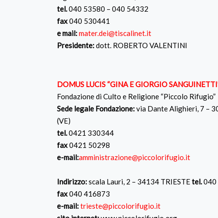
tel.
040 53580 – 040 54332
fax
040 530441
e mail:
mater.dei@tiscalinet.it
Presidente:
dott. ROBERTO VALENTINI
DOMUS LUCIS “GINA E GIORGIO SANGUINETTI
Fondazione di Culto e Religione “Piccolo Rifugio”
Sede legale Fondazione:
via Dante Alighieri, 7 – 
(VE)
tel.
0421 330344
fax
0421 50298
e-mail:
amministrazione@piccolorifugio.it
Indirizzo:
scala Lauri, 2 – 34134 TRIESTE
tel.
040
fax
040 416873
e-mail:
trieste@piccolorifugio.it