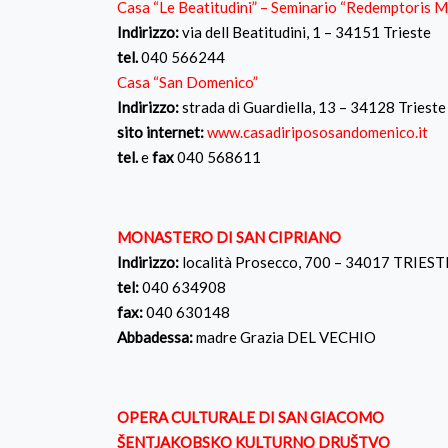
Casa “Le Beatitudini” – Seminario “Redemptoris M
Indirizzo:
via dell Beatitudini, 1 – 34151 Trieste
tel.
040 566244
Casa “San Domenico”
Indirizzo:
strada di Guardiella, 13 – 34128 Trieste
sito internet:
www.casadiripososandomenico.it
tel.
e
fax
040 568611
MONASTERO DI SAN CIPRIANO
Indirizzo:
località Prosecco, 700 – 34017 TRIEST
tel:
040 634908
fax:
040 630148
Abbadessa:
madre Grazia DEL VECHIO
OPERA CULTURALE DI SAN GIACOMO
ŠENTJAKOBSKO KULTURNO DRUŠTVO