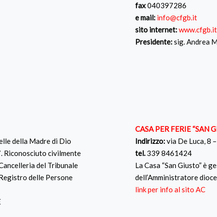
fax
040397286
e mail:
info@cfgb.it
sito internet:
www.cfgb.i
Presidente:
sig. Andrea
CASA PER FERIE “SAN G
elle della Madre di Dio
Indirizzo:
via De Luca, 8 
. Riconosciuto civilmente
tel.
339 8461424
Cancelleria del Tribunale
La Casa “San Giusto” è ges
l Registro delle Persone
dell’Amministratore dio
link per info al sito AC
E