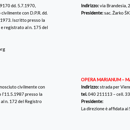
9170 dd. 5.7.1970,
Indirizzo:
via Brandesia,
 civilmente con D.P.R. dd.
Presidente:
sac. Žarko Š
.1973. Iscritto presso la
 e registrato al n. 175 del
org
OPERA MARIANUM – M
onosciuto civilmente con
Indirizzo:
strada per Vie
to l’11.5.1987 presso la
tel.
040 211113 – cell. 
 al n. 172 del Registro
Presidente:
La direzione è affidata ai 