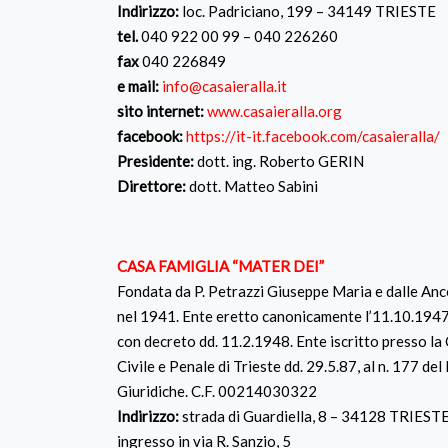
Indirizzo:
loc. Padriciano, 199 – 34149 TRIESTE
tel.
040 922 00 99 – 040 226260
fax
040 226849
e mail:
info@casaieralla.it
sito internet:
www.casaieralla.org
facebook:
https://it-it.facebook.com/casaieralla/
Presidente:
dott. ing. Roberto GERIN
Direttore:
dott. Matteo Sabini
CASA FAMIGLIA “MATER DEI”
Fondata da P. Petrazzi Giuseppe Maria e dalle Anc
nel 1941. Ente eretto canonicamente l’11.10.1947
con decreto dd. 11.2.1948. Ente iscritto presso la 
Civile e Penale di Trieste dd. 29.5.87, al n. 177 de
Giuridiche. C.F. 00214030322
Indirizzo:
strada di Guardiella, 8 – 34128 TRIEST
ingresso in via R. Sanzio, 5