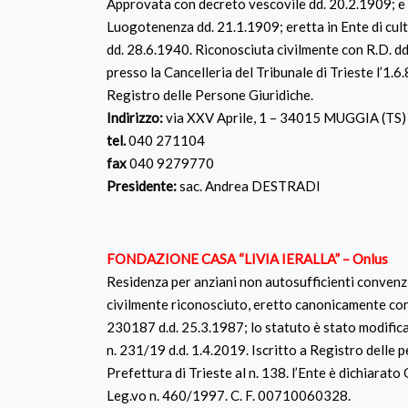
Approvata con decreto vescovile dd. 20.2.1909; e 
Luogotenenza dd. 21.1.1909; eretta in Ente di cul
dd. 28.6.1940. Riconosciuta civilmente con R.D. dd
presso la Cancelleria del Tribunale di Trieste l’1.6.8
Registro delle Persone Giuridiche.
Indirizzo:
via XXV Aprile, 1 – 34015 MUGGIA (TS)
tel.
040 271104
fax
040 9279770
Presidente:
sac. Andrea DESTRADI
FONDAZIONE CASA “LIVIA IERALLA” – Onlus
Residenza per anziani non autosufficienti convenz
civilmente riconosciuto, eretto canonicamente con
230187 d.d. 25.3.1987; lo statuto è stato modific
n. 231/19 d.d. 1.4.2019. Iscritto a Registro delle 
Prefettura di Trieste al n. 138. l’Ente è dichiarato
Leg.vo n. 460/1997. C. F. 00710060328.