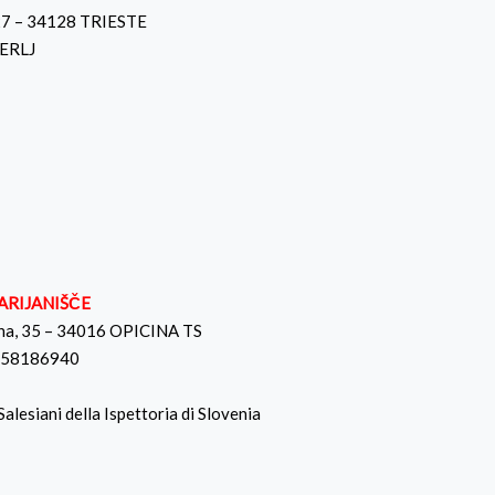
 27 – 34128 TRIESTE
KERLJ
ARIJANIŠČE
nna, 35 – 34016 OPICINA TS
3358186940
Salesiani della Ispettoria di Slovenia