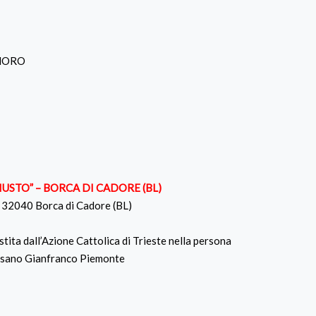
t
 MORO
IUSTO” – BORCA DI CADORE (BL)
– 32040 Borca di Cadore (BL)
tita dall’Azione Cattolica di Trieste nella persona
cesano Gianfranco Piemonte