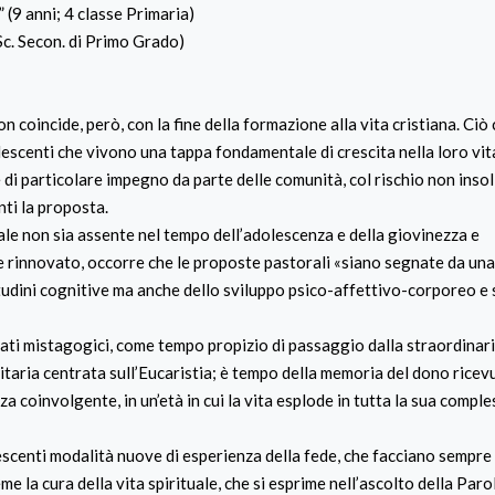
” (9 anni; 4 classe Primaria)
Sc. Secon. di Primo Grado)
n coincide, però, con la fine della formazione alla vita cristiana. Ciò
olescenti che vivono una tappa fondamentale di crescita nella loro vit
 di particolare impegno da parte delle comunità, col rischio non insol
nti la proposta.
le non sia assente nel tempo dell’adolescenza e della giovinezza e
le rinnovato, occorre che le proposte pastorali «siano segnate da una
tudini cognitive ma anche dello sviluppo psico-affettivo-corporeo e 
ti mistagogici, come tempo propizio di passaggio dalla straordinar
unitaria centrata sull’Eucaristia; è tempo della memoria del dono rice
za coinvolgente, in un’età in cui la vita esplode in tutta la sua comple
centi modalità nuove di esperienza della fede, che facciano sempre 
 la cura della vita spirituale, che si esprime nell’ascolto della Parol