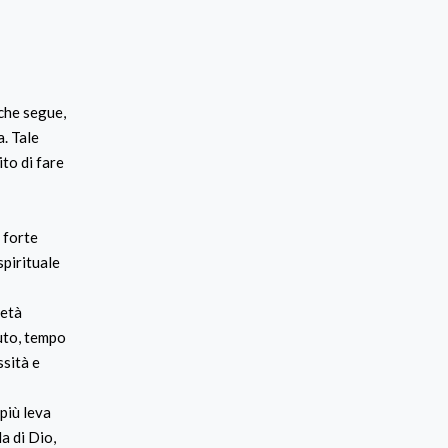
 che segue,
a. Tale
ito di fare
 forte
spirituale
ietà
vuto, tempo
ssità e
più leva
a di Dio,