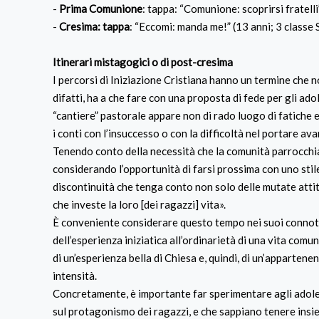
-
Prima Comunione
: tappa: “Comunione: scoprirsi fratelli
-
Cresima: tappa
: “Eccomi: manda me!” (13 anni; 3 classe 
Itinerari mistagogici o di post-cresima
I percorsi di Iniziazione Cristiana hanno un termine che no
difatti, ha a che fare con una proposta di fede per gli ad
“cantiere” pastorale appare non di rado luogo di fatiche e
i conti con l’insuccesso o con la difficoltà nel portare ava
Tenendo conto della necessità che la comunità parrocchia
considerando l’opportunità di farsi prossima con uno sti
discontinuità che tenga conto non solo delle mutate atti
che investe la loro [dei ragazzi] vita».
È conveniente considerare questo tempo nei suoi connota
dell’esperienza iniziatica all’ordinarietà di una vita com
di un’esperienza bella di Chiesa e, quindi, di un’appartenen
intensità.
Concretamente, è importante far sperimentare agli adoles
sul protagonismo dei ragazzi, e che sappiano tenere insieme