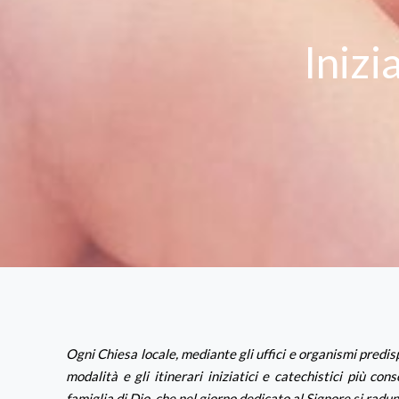
Inizi
Ogni Chiesa locale, mediante gli uffici e organismi predispo
modalità e gli itinerari iniziatici e catechistici più co
famiglia di Dio, che nel giorno dedicato al Signore si radu