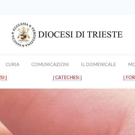
CURIA
COMUNICAZIONI
IL DOMENICALE
MO
SI |
| CATECHESI |
| FO