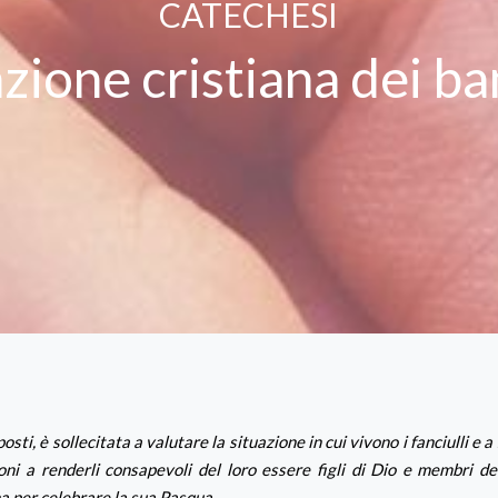
CATECHESI
azione cristiana dei b
sti, è sollecitata a valutare la situazione in cui vivono i fanciulli e a
nsoni a renderli consapevoli del loro essere figli di Dio e membri de
na per celebrare la sua Pasqua.