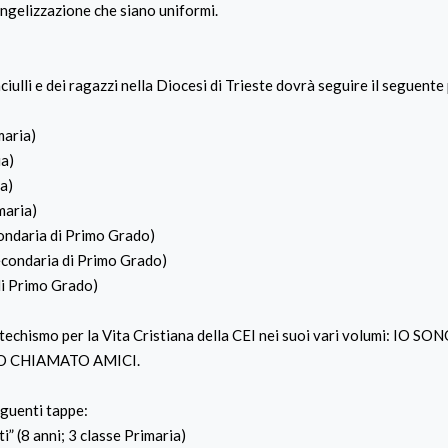
angelizzazione che siano uniformi.
nciulli e dei ragazzi nella Diocesi di Trieste dovrà seguire il seguente
maria)
ia)
ia)
maria)
econdaria di Primo Grado)
 Secondaria di Primo Grado)
di Primo Grado)
Catechismo per la Vita Cristiana della CEI nei suoi vari volumi: IO S
HO CHIAMATO AMICI.
eguenti tappe:
i” (8 anni; 3 classe Primaria)