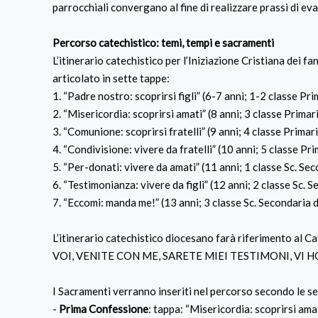
parrocchiali convergano al fine di realizzare prassi di ev
Percorso catechistico: temi, tempi e sacramenti
L’itinerario catechistico per l’Iniziazione Cristiana dei fa
articolato in sette tappe:
1. “Padre nostro: scoprirsi figli” (6-7 anni; 1-2 classe Pri
2. “Misericordia: scoprirsi amati” (8 anni; 3 classe Primar
3. “Comunione: scoprirsi fratelli” (9 anni; 4 classe Primar
4. “Condivisione: vivere da fratelli” (10 anni; 5 classe Pri
5. “Per-donati: vivere da amati” (11 anni; 1 classe Sc. S
6. “Testimonianza: vivere da figli” (12 anni; 2 classe Sc.
7. “Eccomi: manda me!” (13 anni; 3 classe Sc. Secondaria 
L’itinerario catechistico diocesano farà riferimento al 
VOI, VENITE CON ME, SARETE MIEI TESTIMONI, VI 
I Sacramenti verranno inseriti nel percorso secondo le s
-
Prima Confessione
: tappa: “Misericordia: scoprirsi amat