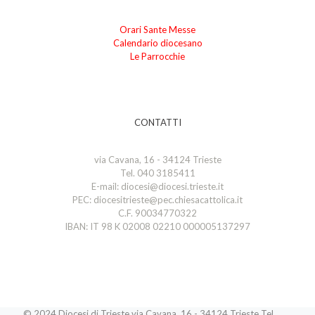
Orari Sante Messe
Calendario diocesano
Le Parrocchie
CONTATTI
via Cavana, 16 - 34124 Trieste
Tel. 040 3185411
E-mail: diocesi@diocesi.trieste.it
PEC: diocesitrieste@pec.chiesacattolica.it
C.F. 90034770322
IBAN: IT 98 K 02008 02210 000005137297
© 2024 Diocesi di Trieste via Cavana, 16 - 34124 Trieste Tel.