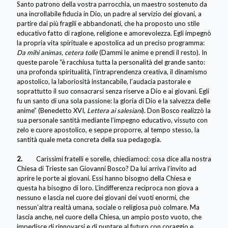
Santo patrono della vostra parrocchia, un maestro sostenuto da
una incrollabile fiducia in Dio, un padre al servizio dei giovani, a
partire dai più fragili e abbandonati, che ha proposto uno stile
educativo fatto di ragione, religione e amorevolezza. Egli impegnò
la propria vita spirituale e apostolica ad un preciso programma:
Da mihi animas, cetera tolle
(Dammi le anime e prendi il resto). In
queste parole “è racchiusa tutta la personalità del grande santo:
una profonda spiritualità, l’intraprendenza creativa, il dinamismo
apostolico, la laboriosità instancabile, l’audacia pastorale e
soprattutto il suo consacrarsi senza riserve a Dio e ai giovani. Egli
fu un santo di una sola passione: la gloria di Dio e la salvezza delle
anime” (Benedetto XVI,
Lettera ai salesiani
). Don Bosco realizzò la
sua personale santità mediante l’impegno educativo, vissuto con
zelo e cuore apostolico, e seppe proporre, al tempo stesso, la
santità quale meta concreta della sua pedagogia.
2.
Carissimi fratelli e sorelle, chiediamoci: cosa dice alla nostra
Chiesa di Trieste san Giovanni Bosco? Da lui arriva l’invito ad
aprire le porte ai giovani. Essi hanno bisogno della Chiesa e
questa ha bisogno di loro. L’indifferenza reciproca non giova a
nessuno e lascia nel cuore dei giovani dei vuoti enormi, che
nessun’altra realtà umana, sociale o religiosa può colmare. Ma
lascia anche, nel cuore della Chiesa, un ampio posto vuoto, che
impedisce di rinnovarsi e di puntare al futuro con coraggio e