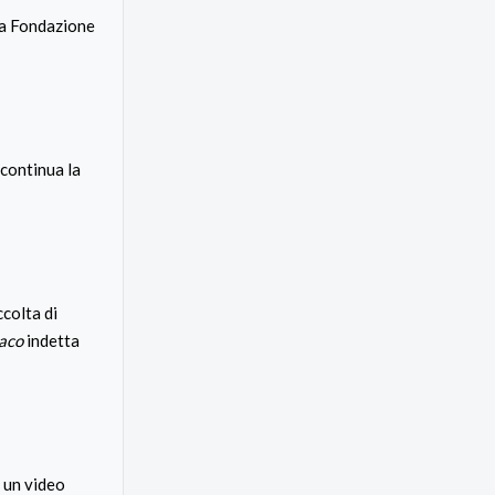
lla Fondazione
continua la
ccolta di
maco
indetta
 un video