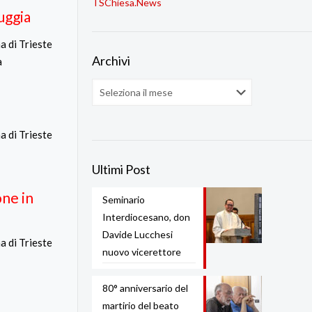
TSChiesa.News
uggia
a di Trieste
Archivi
a
Archivi
a di Trieste
Ultimi Post
one in
Seminario
Interdiocesano, don
Davide Lucchesi
a di Trieste
nuovo vicerettore
80° anniversario del
martirio del beato