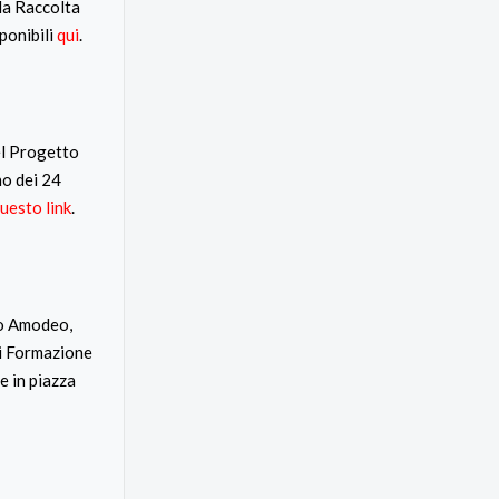
lla Raccolta
ponibili
qui
.
el Progetto
no dei 24
uesto link
.
ro Amodeo,
di Formazione
e in piazza