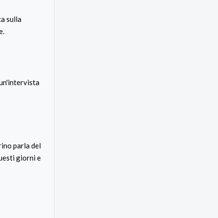
a sulla
e.
un'intervista
rino parla del
esti giorni e