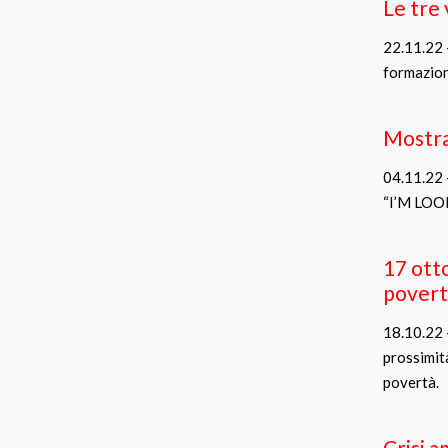
Le tre 
22.11.22 -
formazione
Mostr
04.11.22 
“I’M LOOK
17 otto
povert
18.10.22 -
prossimità
povertà.
Crisi 