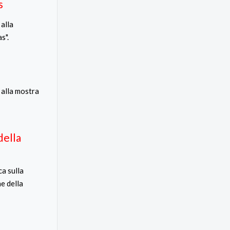
s
alla
s".
 alla mostra
della
ca sulla
e della