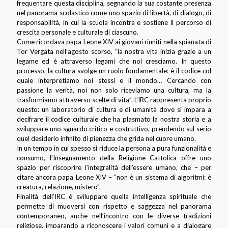
frequentare questa disciplina, segnando la sua costante presenza
nel panorama scolastico come uno spazio di libertà, di dialogo, di
responsabilità, in cui la scuola incontra e sostiene il percorso di
crescita personale e culturale di ciascuno.
Come ricordava papa Leone XIV ai giovani riuniti nella spianata di
Tor Vergata nell’agosto scorso, “la nostra vita inizia grazie a un
legame ed è attraverso legami che noi cresciamo. In questo
processo, la cultura svolge un ruolo fondamentale: è il codice col
quale interpretiamo noi stessi e il mondo… Cercando con
passione la verità, noi non solo riceviamo una cultura, ma la
trasformiamo attraverso scelte di vita”. L’IRC rappresenta proprio
questo: un laboratorio di cultura e di umanità dove si impara a
decifrare il codice culturale che ha plasmato la nostra storia e a
sviluppare uno sguardo critico e costruttivo, prendendo sul serio
quel desiderio infinito di pienezza che grida nel cuore umano.
In un tempo in cui spesso si riduce la persona a pura funzionalità e
consumo, l’Insegnamento della Religione Cattolica offre uno
spazio per riscoprire l’integralità dell’essere umano, che – per
citare ancora papa Leone XIV – “non è un sistema di algoritmi: è
creatura, relazione, mistero”.
Finalità dell’IRC è sviluppare quella intelligenza spirituale che
permette di muoversi con rispetto e saggezza nel panorama
contemporaneo, anche nell’incontro con le diverse tradizioni
religiose, imparando a riconoscere i valori comuni e a dialogare