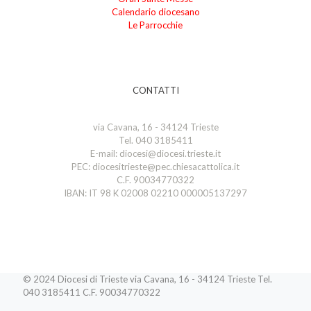
Calendario diocesano
Le Parrocchie
CONTATTI
via Cavana, 16 - 34124 Trieste
Tel. 040 3185411
E-mail: diocesi@diocesi.trieste.it
PEC: diocesitrieste@pec.chiesacattolica.it
C.F. 90034770322
IBAN: IT 98 K 02008 02210 000005137297
© 2024 Diocesi di Trieste via Cavana, 16 - 34124 Trieste Tel.
040 3185411 C.F. 90034770322