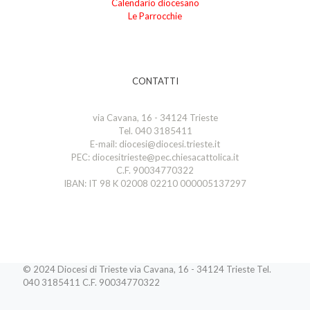
Calendario diocesano
Le Parrocchie
CONTATTI
via Cavana, 16 - 34124 Trieste
Tel. 040 3185411
E-mail: diocesi@diocesi.trieste.it
PEC: diocesitrieste@pec.chiesacattolica.it
C.F. 90034770322
IBAN: IT 98 K 02008 02210 000005137297
© 2024 Diocesi di Trieste via Cavana, 16 - 34124 Trieste Tel.
040 3185411 C.F. 90034770322