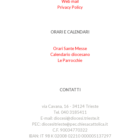
Web mail
Privacy Policy
ORARI E CALENDARI
Orari Sante Messe
Calendario diocesano
Le Parrocchie
CONTATTI
via Cavana, 16 - 34124 Trieste
Tel. 040 3185411
E-mail: diocesi@diocesi.trieste.it
PEC: diocesitrieste@pec.chiesacattolica.it
C.F. 90034770322
IBAN: IT 98 K 02008 02210 000005137297