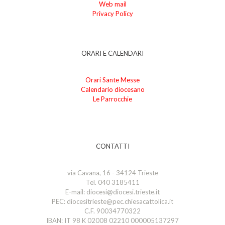
Web mail
Privacy Policy
ORARI E CALENDARI
Orari Sante Messe
Calendario diocesano
Le Parrocchie
CONTATTI
via Cavana, 16 - 34124 Trieste
Tel. 040 3185411
E-mail: diocesi@diocesi.trieste.it
PEC: diocesitrieste@pec.chiesacattolica.it
C.F. 90034770322
IBAN: IT 98 K 02008 02210 000005137297