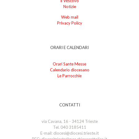
Il Vescovo
Notizie
Web mail
Privacy Policy
ORARI E CALENDARI
Orari Sante Messe
Calendario diocesano
Le Parrocchie
CONTATTI
via Cavana, 16 - 34124 Trieste
Tel. 040 3185411
E-mail: diocesi@diocesi.trieste.it
PEC: diocesitrieste@pec.chiesacattolica.it