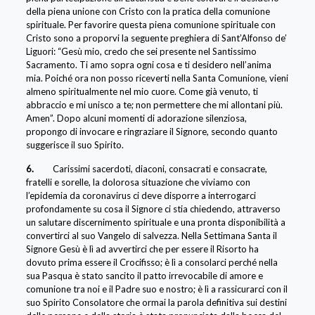
della piena unione con Cristo con la pratica della comunione
spirituale. Per favorire questa piena comunione spirituale con
Cristo sono a proporvi la seguente preghiera di Sant’Alfonso de’
Liguori: “Gesù mio, credo che sei presente nel Santissimo
Sacramento. Ti amo sopra ogni cosa e ti desidero nell’anima
mia. Poiché ora non posso riceverti nella Santa Comunione, vieni
almeno spiritualmente nel mio cuore. Come già venuto, ti
abbraccio e mi unisco a te; non permettere che mi allontani più.
Amen”. Dopo alcuni momenti di adorazione silenziosa,
propongo di invocare e ringraziare il Signore, secondo quanto
suggerisce il suo Spirito.
6.
Carissimi sacerdoti, diaconi, consacrati e consacrate,
fratelli e sorelle, la dolorosa situazione che viviamo con
l’epidemia da coronavirus ci deve disporre a interrogarci
profondamente su cosa il Signore ci stia chiedendo, attraverso
un salutare discernimento spirituale e una pronta disponibilità a
convertirci al suo Vangelo di salvezza. Nella Settimana Santa il
Signore Gesù è lì ad avvertirci che per essere il Risorto ha
dovuto prima essere il Crocifisso; è lì a consolarci perché nella
sua Pasqua è stato sancito il patto irrevocabile di amore e
comunione tra noi e il Padre suo e nostro; è lì a rassicurarci con il
suo Spirito Consolatore che ormai la parola definitiva sui destini