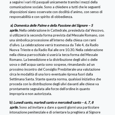
a seguire i vari riti pasquali unicamente tramite i mezzi della
comunicazione sociale. Sono a chiedere a tutti che le seguenti
disposizioni siano osservate con docilità d’animo, con senso di
responsabilità e con spirito di obbedienza.
a)
Domenica delle Palme e della Passione del Signore – 5
aprile.
Nella celebrazione in Cattedrale, presieduta dal Vescovo,
si utilizzerà la seconda forma prevista dal Messale Romano, con
una simbolica processione all’interno della chiesa con rami
d’ulivo. La celebrazione verrà trasmessa da Tele 4, da Radio
Nuova Trieste e da Radio Rai alle ore 10.30. Nella celebrazione
nella chiesa parrocchiale si userà la terza forma del Messale
Romano. La benedizione e la distribuzione degli ulivi o delle
uova o dell’acqua santa sono sospese, rimandando ad un
prossimo incontro del Consiglio Presbiterale una valutazione
circa le modalità di una loro eventuale ripresa fuori dalla
Settimana Santa. Stante questa norma, qualsiasi iniziativa che
proceda con la distribuzione degli ulivi davanti alle chiese va
prontamente segnalata alle forze dell’ordine in quanto
impropria e non autorizzata.
b)
Lunedì santo, martedì santo e mercoledì santo – 6, 7, 8
aprile.
Sono ad invitare a dare a questi giorni una particolare
intonazione penitenziale e di orientare la preghiera al Signore