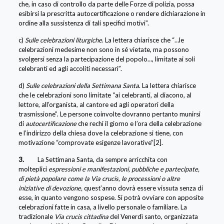
che, in caso di controllo da parte delle Forze di polizia, possa
esibirsi la prescritta autocertificazione o rendere dichiarazione in
ordine alla sussistenza di tali specifici motivi”.
c)
Sulle celebrazioni liturgiche
. La lettera chiarisce che “…le
celebrazioni medesime non sono in sé vietate, ma possono
svolgersi senza la partecipazione del popolo…, limitate ai soli
celebranti ed agli accoliti necessari”.
d)
Sulle celebrazioni della Settimana Santa
. La lettera chiarisce
che le celebrazioni sono limitate “ai celebranti, al diacono, al
lettore, all’organista, al cantore ed agli operatori della
trasmissione”. Le persone coinvolte dovranno pertanto munirsi
di
autocertificazione
che rechi il giorno e l’ora della celebrazione
e l’indirizzo della chiesa dove la celebrazione si tiene, con
motivazione “comprovate esigenze lavorative”[2].
3.
La Settimana Santa, da sempre arricchita con
molteplici
espressioni e manifestazioni, pubbliche e partecipate,
di pietà popolare come la Via crucis, le processioni o altre
iniziative di devozione,
quest’anno dovrà essere vissuta senza di
esse, in quanto vengono sospese. Si potrà ovviare con apposite
celebrazioni fatte in casa, a livello personale o familiare. La
tradizionale
Via crucis cittadina
del Venerdì santo, organizzata