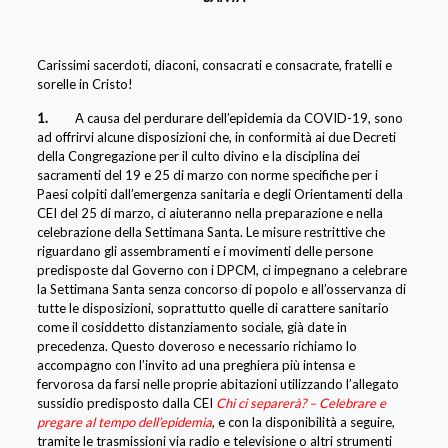
Carissimi sacerdoti, diaconi, consacrati e consacrate, fratelli e
sorelle in Cristo!
1.
A causa del perdurare dell’epidemia da COVID-19, sono
ad offrirvi alcune disposizioni che, in conformità ai due Decreti
della Congregazione per il culto divino e la disciplina dei
sacramenti del 19 e 25 di marzo con norme specifiche per i
Paesi colpiti dall’emergenza sanitaria e degli Orientamenti della
CEI del 25 di marzo, ci aiuteranno nella preparazione e nella
celebrazione della Settimana Santa. Le misure restrittive che
riguardano gli assembramenti e i movimenti delle persone
predisposte dal Governo con i DPCM, ci impegnano a celebrare
la Settimana Santa senza concorso di popolo e all’osservanza di
tutte le disposizioni, soprattutto quelle di carattere sanitario
come il cosiddetto distanziamento sociale, già date in
precedenza. Questo doveroso e necessario richiamo lo
accompagno con l’invito ad una preghiera più intensa e
fervorosa da farsi nelle proprie abitazioni utilizzando l’allegato
sussidio predisposto dalla CEI
Chi ci separerà? – Celebrare e
pregare al tempo dell’epidemia
, e con la disponibilità a seguire,
tramite le trasmissioni via radio e televisione o altri strumenti