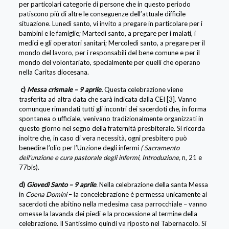
per particolari categorie di persone che in questo periodo
patiscono più di altre le conseguenze dell’attuale difficile
situazione. Lunedì santo, vi invito a pregare in particolare per i
bambini e le famiglie; Martedì santo, a pregare per i malati, i
medici e gli operatori sanitari; Mercoledì santo, a pregare per il
mondo del lavoro, per i responsabili del bene comune e per il
mondo del volontariato, specialmente per quelli che operano
nella Caritas diocesana.
c)
Messa crismale – 9 aprile.
Questa celebrazione viene
trasferita ad altra data che sarà indicata dalla CEI [3]. Vanno
comunque rimandati tutti gli incontri dei sacerdoti che, in forma
spontanea o ufficiale, venivano tradizionalmente organizzati in
questo giorno nel segno della fraternità presbiterale. Si ricorda
inoltre che, in caso di vera necessità, ogni presbitero può
benedire l’olio per l’Unzione degli infermi
(
Sacramento
dell’unzione e cura pastorale degli infermi, Introduzione,
n, 21 e
77bis).
d)
Giovedì Santo – 9 aprile
.
Nella celebrazione della santa Messa
in
Coena Domini
– la concelebrazione è permessa unicamente ai
sacerdoti che abitino nella medesima casa parrocchiale – vanno
omesse la lavanda dei piedi e la processione al termine della
celebrazione. Il Santissimo quindi va riposto nel Tabernacolo. Si