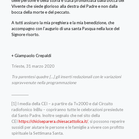
delle persone e della storia è stata pronunciata dalla bocca del
Vivente che siede glorioso alla destra del Padre e non dalla
bocca della morte e del peccato.
A tutti assicuro la mia preghiera e la mia benedizione, che
accompagno con l’augurio di una santa Pasqua nella luce del
Signore risorto.
+ Giampaolo Crepaldi
Trieste, 31 marzo 2020
Tra parentesi quadre […] gli inserti redazionali con le variazioni
sopravvenute nella programmazione
___________
[1] I media della CEI – a partire da Tv2000 e dal Circuito
radiofonico InBlu – copriranno tutte le celebrazioni presiedute
dal Santo Padre. Inoltre segnalo che nel sito della
CEI
https://chiciseparera.chiesacattolica.it/
, si possono reperire
sussidi per aiutare le persone e le famiglie a vivere con profitto
spirituale la Settimana Santa.