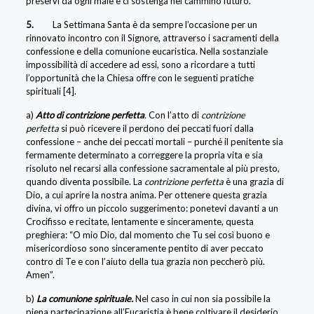
preservi da ogni male e ci sostenga nel cammino futuro.
5.
La Settimana Santa è da sempre l’occasione per un
rinnovato incontro con il Signore, attraverso i sacramenti della
confessione e della comunione eucaristica. Nella sostanziale
impossibilità di accedere ad essi, sono a ricordare a tutti
l’opportunità che la Chiesa offre con le seguenti pratiche
spirituali [4].
a)
Atto di contrizione perfetta
.
Con l’atto di
contrizione
perfetta
si può ricevere il perdono dei peccati fuori dalla
confessione – anche dei peccati mortali – purché il penitente sia
fermamente determinato a correggere la propria vita e sia
risoluto nel recarsi alla confessione sacramentale al più presto,
quando diventa possibile. La
contrizione perfetta
è una grazia di
Dio, a cui aprire la nostra anima. Per ottenere questa grazia
divina, vi offro un piccolo suggerimento: ponetevi davanti a un
Crocifisso e recitate, lentamente e sinceramente, questa
preghiera: “O mio Dio, dal momento che Tu sei così buono e
misericordioso sono sinceramente pentito di aver peccato
contro di Te e con l’aiuto della tua grazia non peccherò più.
Amen”.
b)
La comunione spirituale.
Nel caso in cui non sia possibile la
piena partecipazione all’Eucaristia è bene coltivare il desiderio