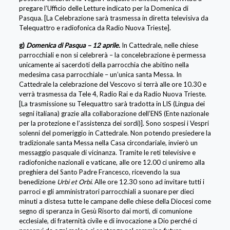
pregare l’Ufficio delle Letture indicato per la Domenica di
Pasqua. [La Celebrazione sarà trasmessa in diretta televisiva da
Telequattro e radiofonica da Radio Nuova Trieste].
g)
Domenica di Pasqua – 12 aprile.
In Cattedrale, nelle chiese
parrocchiali e non si celebrerà – la concelebrazione è permessa
unicamente ai sacerdoti della parrocchia che abitino nella
medesima casa parrocchiale – un’unica santa Messa. In
Cattedrale la celebrazione del Vescovo si terrà alle ore 10.30 e
verrà trasmessa da Tele 4, Radio Rai e da Radio Nuova Trieste.
[La trasmissione su Telequattro sarà tradotta in LIS (Lingua dei
segni italiana) grazie alla collaborazione dell’ENS (Ente nazionale
per la protezione e l’assistenza dei sordi)]. Sono sospesi i Vespri
solenni del pomeriggio in Cattedrale. Non potendo presiedere la
tradizionale santa Messa nella Casa circondariale, invierò un
messaggio pasquale di vicinanza. Tramite le reti televisive e
radiofoniche nazionali e vaticane, alle ore 12.00 ci uniremo alla
preghiera del Santo Padre Francesco, ricevendo la sua
benedizione
Urbi et Orbi
. Alle ore 12.30 sono ad invitare tutti i
parroci e gli amministratori parrocchiali a suonare per dieci
minuti a distesa tutte le campane delle chiese della Diocesi come
segno di speranza in Gesù Risorto dai morti, di comunione
ecclesiale, di fraternità civile e di invocazione a Dio perché ci