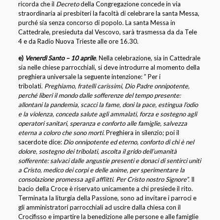
ricorda che il
Decreto
della Congregazione concede in via
straordinaria ai presbiteri la facoltà di celebrare la santa Messa,
purché sia senza concorso di popolo. La santa Messa in
Cattedrale, presieduta dal Vescovo, sarà trasmessa da da Tele
4 e da Radio Nuova Trieste alle ore 16.30.
e)
Venerdì Santo – 10 aprile
.
Nella celebrazione, sia in Cattedrale
sia nelle chiese parrocchiali, si deve introdurre al momento della
preghiera universale la seguente intenzione: ” Per i
tribolati.
Preghiamo, fratelli carissimi, Dio Padre onnipotente,
perché liberi il mondo dalle sofferenze del tempo presente:
allontani la pandemia, scacci la fame, doni la pace, estingua l’odio
e la violenza, conceda salute agli ammalati, forza e sostegno agli
operatori sanitari, speranza e conforto alle famiglie, salvezza
eterna a coloro che sono morti.
Preghiera in silenzio; poi il
sacerdote dice:
Dio onnipotente ed eterno, conforto di chi è nel
dolore, sostegno dei tribolati, ascolta il grido dell’umanità
sofferente: salvaci dalle angustie presenti e donaci di sentirci uniti
a Cristo, medico dei corpi e delle anime, per sperimentare la
consolazione promessa agli afflitti. Per Cristo nostro Signore”.
Il
bacio della Croce è riservato unicamente a chi presiede il rito.
Terminata la liturgia della Passione, sono ad invitare i parroci e
gli amministratori parrocchiali ad uscire dalla chiesa con il
Crocifisso e impartire la benedizione alle persone e alle famiglie