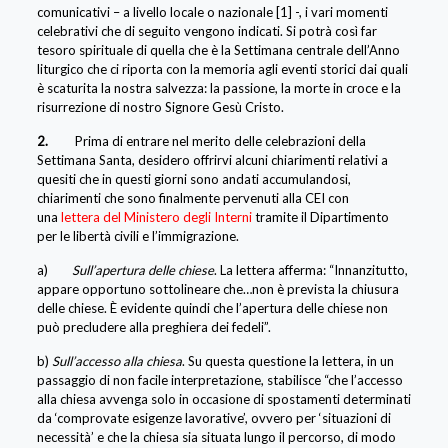
comunicativi – a livello locale o nazionale [1] -, i vari momenti
celebrativi che di seguito vengono indicati. Si potrà così far
tesoro spirituale di quella che è la Settimana centrale dell’Anno
liturgico che ci riporta con la memoria agli eventi storici dai quali
è scaturita la nostra salvezza: la passione, la morte in croce e la
risurrezione di nostro Signore Gesù Cristo.
2.
Prima di entrare nel merito delle celebrazioni della
Settimana Santa, desidero offrirvi alcuni chiarimenti relativi a
quesiti che in questi giorni sono andati accumulandosi,
chiarimenti che sono finalmente pervenuti alla CEI con
una
lettera del Ministero degli Interni
tramite il Dipartimento
per le libertà civili e l’immigrazione.
a)
Sull’apertura delle chiese
. La lettera afferma: “Innanzitutto,
appare opportuno sottolineare che…non è prevista la chiusura
delle chiese. È evidente quindi che l’apertura delle chiese non
può precludere alla preghiera dei fedeli”.
b)
Sull’accesso alla chiesa
. Su questa questione la lettera, in un
passaggio di non facile interpretazione, stabilisce “che l’accesso
alla chiesa avvenga solo in occasione di spostamenti determinati
da ‘comprovate esigenze lavorative’, ovvero per ‘situazioni di
necessità’ e che la chiesa sia situata lungo il percorso, di modo