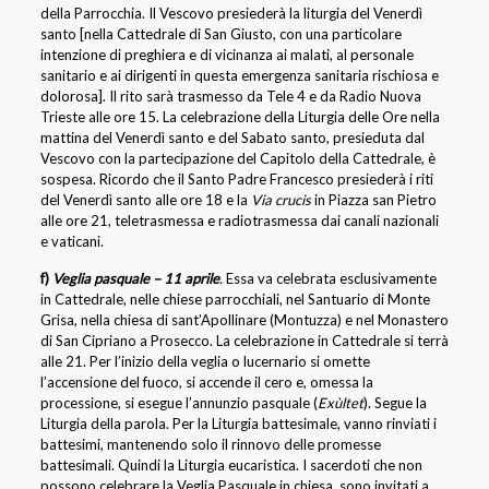
della Parrocchia. Il Vescovo presiederà la liturgia del Venerdì
santo [nella Cattedrale di San Giusto, con una particolare
intenzione di preghiera e di vicinanza ai malati, al personale
sanitario e ai dirigenti in questa emergenza sanitaria rischiosa e
dolorosa]. Il rito sarà trasmesso da Tele 4 e da Radio Nuova
Trieste alle ore 15. La celebrazione della Liturgia delle Ore nella
mattina del Venerdì santo e del Sabato santo, presieduta dal
Vescovo con la partecipazione del Capitolo della Cattedrale, è
sospesa. Ricordo che il Santo Padre Francesco presiederà i riti
del Venerdì santo alle ore 18 e la
Via crucis
in Piazza san Pietro
alle ore 21, teletrasmessa e radiotrasmessa dai canali nazionali
e vaticani.
f)
Veglia pasquale – 11 aprile
.
Essa va celebrata esclusivamente
in Cattedrale, nelle chiese parrocchiali, nel Santuario di Monte
Grisa, nella chiesa di sant’Apollinare (Montuzza) e nel Monastero
di San Cipriano a Prosecco. La celebrazione in Cattedrale si terrà
alle 21. Per l’inizio della veglia o lucernario si omette
l’accensione del fuoco, si accende il cero e, omessa la
processione, si esegue l’annunzio pasquale (
Exùltet
). Segue la
Liturgia della parola. Per la Liturgia battesimale, vanno rinviati i
battesimi, mantenendo solo il rinnovo delle promesse
battesimali. Quindi la Liturgia eucaristica. I sacerdoti che non
possono celebrare la Veglia Pasquale in chiesa, sono invitati a