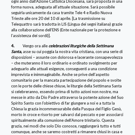
ogni anno dall’Azione Cattolica Diocesana, sarà proposta in una
forma nuova, adeguata all’attuale situazione. Sarà possibile
seguirla unicamente da casa tramite Tele 4 e Radio Nuova
Trieste alle ore 20 del 10 di aprile. [La trasmissione su
Telequattro sarà tradotta in LIS (Lingua dei segni italiana) grazie
alla collaborazione dell’ENS (Ente nazionale per la protezione e
l’assistenza dei sordi)].
4.
Vengo ora alle
celebrazioni liturgiche della Settimana
Santa
,
asse su cui poggia la nostra vita cristiana, con una serie di
disposizioni – assunte con dolorosa e lacerante consapevolezza
– che muteranno il loro ordinario e ordinato svolgimento per
adeguarlo alle attuali esigenze, conseguenti a una condizione
imprevista e inimmaginabile. Anche se prive dell’aspetto
comunitario per la mancata partecipazione del popolo e svolte
con le porte delle chiese chiuse, le liturgie della Settimana Santa
si celebreranno, essendo prima di tutto azioni non nostre, ma
messe in atto da Dio Padre attraverso la potente azione del Suo
Spirito Santo con l’obiettivo di far giungere a noi e a tutta la
Chiesa la grazia incommensurabile della Pasqua del Figlio Gesù,
morto in croce e risorto per salvarci dal peccato e per associarci
spiritualmente alla comunione dell’Amore trinitario. Questa
grazia, nei modi che solo Dio conosce, raggiungerà tutto e tutti
comunque, anche se saremo costretti a rimanere chiusi in casa e