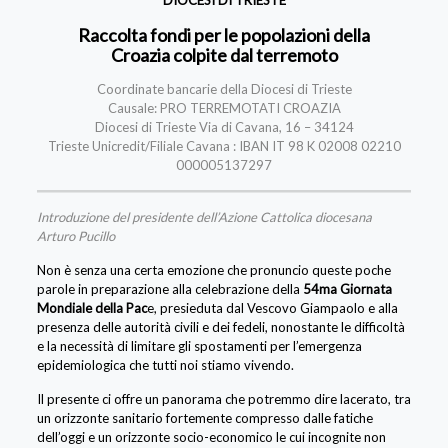
DIOCESI DI TRIESTE
Raccolta fondi per le popolazioni della
Croazia colpite dal terremoto
Coordinate bancarie della Diocesi di Trieste
Causale: PRO TERREMOTATI CROAZIA
Diocesi di Trieste Via di Cavana, 16 – 34124
Trieste Unicredit/Filiale Cavana : IBAN IT 98 K 02008 02210
000005137297
Introduzione del presidente dell’Azione Cattolica diocesana
Arturo Pucillo
Non è senza una certa emozione che pronuncio queste poche
parole in preparazione alla celebrazione della
54ma Giornata
Mondiale della Pac
e, presieduta dal Vescovo Giampaolo e alla
presenza delle autorità civili e dei fedeli, nonostante le difficoltà
e la necessità di limitare gli spostamenti per l’emergenza
epidemiologica che tutti noi stiamo vivendo.
Il presente ci offre un panorama che potremmo dire lacerato, tra
un orizzonte sanitario fortemente compresso dalle fatiche
dell’oggi e un orizzonte socio-economico le cui incognite non