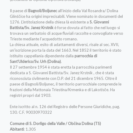
Il paese di
Bagnoli/Boljunec
all’inizio della Val Rosandra/ Dolina
Glinščice ha origini imprecisabili. Viene nominato in documenti del
1276. L’intitolazione della chiesa là esistente a
S. Giovanni
Battista/Sv. Janez Krstnik
è forse dovuta al fatto che nel luogo si
trovava un serbatoio di acque fluviali raccolte e convogliate verso
Trieste mediante l’acquedotto romano.
La chiesa attuale, esito di adattamenti diversi, risale al sec. XVII,
un’iscrizione porta la data del 1663. Nel 1852 il territorio è stato
istituito cappellania dipendente dalla
parrocchia di
Sant’Ulderico/Sv. Urh (Dolina)
.
Il 27 settembre 1954 è stata eretta la parrocchia parimenti
dedicata a S. Giovanni Battista/Sv. Janez Krstnik , che è stata
riconosciuta civilmente con D.P. del 21 dicembre 1965. Oltre il
paese di Bagnoli/Boljunec, il territorio parrocchiale comprende le
frazioni della Mattonaia Triestina/Krmenka e di Lakotisče. Ha
registri propri dal 1903.
Ente iscritto al n. 126 del Registro delle Persone Giuridiche, pag.
130. C.F. 90030970322
Comune di S. Dorligo della Valle / Občina Dolina (TS)
Abitanti
: 1.305