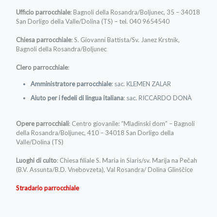
Ufficio parrocchiale
: Bagnoli della Rosandra/Boljunec, 35 – 34018
San Dorligo della Valle/Dolina (TS) – tel. 040 9654540
Chiesa parrocchiale
: S. Giovanni Battista/Sv. Janez Krstnik,
Bagnoli della Rosandra/Boljunec
Clero parrocchiale
:
Amministratore parrocchiale
: sac. KLEMEN ZALAR
Aiuto per i fedeli di lingua italiana
: sac. RICCARDO DONÀ
Opere parrocchiali
: Centro giovanile: “Mladinski dom” – Bagnoli
della Rosandra/Boljunec, 410 – 34018 San Dorligo della
Valle/Dolina (TS)
Luoghi di culto
: Chiesa filiale S. Maria in Siaris/sv. Marija na Pečah
(B.V. Assunta/B.D. Vnebovzeta), Val Rosandra/ Dolina Glinščice
Stradario parrocchiale