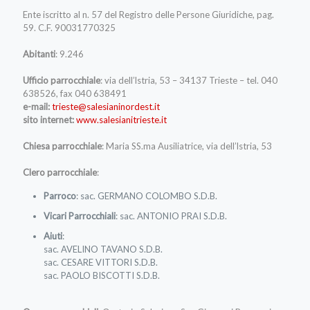
Ente iscritto al n. 57 del Registro delle Persone Giuridiche, pag.
59. C.F. 90031770325
Abitanti
: 9.246
Ufficio parrocchiale
: via dell’lstria, 53 – 34137 Trieste – tel. 040
638526, fax 040 638491
e-mail:
trieste@salesianinordest.it
sito internet:
www.salesianitrieste.it
Chiesa parrocchiale
: Maria SS.ma Ausiliatrice, via dell’lstria, 53
Clero parrocchiale
:
Parroco
: sac. GERMANO COLOMBO S.D.B.
Vicari Parrocchiali
: sac. ANTONIO PRAI S.D.B.
Aiuti
:
sac. AVELINO TAVANO S.D.B.
sac. CESARE VITTORI S.D.B.
sac. PAOLO BISCOTTI S.D.B.