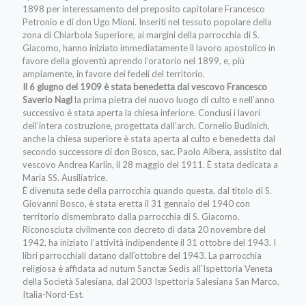
1898 per interessamento del preposito capitolare Francesco
Petronio e di don Ugo Mioni. Inseriti nel tessuto popolare della
zona di Chiarbola Superiore, ai margini della parrocchia di S.
Giacomo, hanno iniziato immediatamente il lavoro apostolico in
favore della gioventù aprendo l’oratorio nel 1899, e, più
ampiamente, in favore dei fedeli del territorio.
Il 6 giugno del 1909 è stata benedetta dal vescovo Francesco
Saverio Nagl
la prima pietra del nuovo luogo di culto e nell’anno
successivo è stata aperta la chiesa inferiore. Conclusi i lavori
dell’intera costruzione, progettata dall’arch. Cornelio Budinich,
anche la chiesa superiore è stata aperta al culto e benedetta dal
secondo successore di don Bosco, sac. Paolo Albera, assistito dal
vescovo Andrea Karlin, il 28 maggio del 1911. È stata dedicata a
Maria SS. Ausiliatrice.
È divenuta sede della parrocchia quando questa, dal titolo di S.
Giovanni Bosco, è stata eretta il 31 gennaio del 1940 con
territorio dismembrato dalla parrocchia di S. Giacomo.
Riconosciuta civilmente con decreto di data 20 novembre del
1942, ha iniziato l’attività indipendente il 31 ottobre del 1943. I
libri parrocchiali datano dall’ottobre del 1943. La parrocchia
religiosa è affidata ad nutum Sanctæ Sedis all’Ispettoria Veneta
della Società Salesiana, dal 2003 Ispettoria Salesiana San Marco,
Italia-Nord-Est.