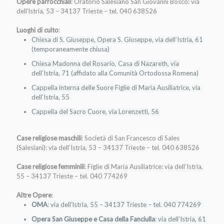
Opere parrocchiali
: Oratorio Salesiano San Giovanni Bosco: via
dell’lstria, 53 – 34137 Trieste – tel. 040 638526
Luoghi di culto
:
Chiesa di S. Giuseppe, Opera S. Giuseppe, via dell’Istria, 61
(temporaneamente chiusa)
Chiesa Madonna del Rosario, Casa di Nazareth, via
dell’Istria, 71 (affidato alla Comunità Ortodossa Romena)
Cappella interna delle Suore Figlie di Maria Ausiliatrice, via
dell’Istria, 55
Cappella del Sacro Cuore, via Lorenzetti, 56
Case religiose maschili
: Società di San Francesco di Sales
(Salesiani): via dell’Istria, 53 – 34137 Trieste – tel. 040 638526
Case religiose femminili
: Figlie di Maria Ausiliatrice: via dell’Istria,
55 – 34137 Trieste – tel. 040 774269
Altre Opere
:
OMA
: via dell’lstria, 55 – 34137 Trieste – tel. 040 774269
Opera San Giuseppe e Casa della Fanciulla
: via dell’Istria, 61