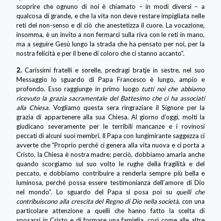
scoprire che ognuno di noi è chiamato – in modi diversi – a
qualcosa di grande, e che la vita non deve restare impigliata nelle
reti del non-senso e di ciò che anestetizza il cuore. La vocazione,
insomma, è un invito a non fermarci sulla riva con le reti in mano,
ma a seguire Gesù lungo la strada che ha pensato per noi, per la
nostra felicità e per il bene di coloro che ci stanno accanto“.
2.
Carissimi fratelli e sorelle, predragi bratje in sestre, nel suo
Messaggio lo sguardo di Papa Francesco è lungo, ampio e
profondo. Esso raggiunge in primo luogo
tutti noi che abbiamo
ricevuto la grazia sacramentale del Battesimo che ci ha associati
alla Chiesa
. Vogliamo questa sera ringraziare il Signore per la
grazia di appartenere alla sua Chiesa. Al giorno d’oggi, molti la
giudicano severamente per le terribili mancanze e i rovinosi
peccati di alcuni suoi membri. Il Papa con lungimirante saggezza ci
avverte che “Proprio perché ci genera alla vita nuova e ci porta a
Cristo, la Chiesa è nostra madre; perciò, dobbiamo amarla anche
quando scorgiamo sul suo volto le rughe della fragilità e del
peccato, e dobbiamo contribuire a renderla sempre più bella e
luminosa, perché possa essere testimonianza dell’amore di Dio
nel mondo”. Lo sguardo del Papa si posa poi su
quelli che
contribuiscono alla crescita del Regno di Dio nella società
, con una
particolare attenzione a quelli che hanno fatto la scelta di
sposarsi in Cristo e di formare una famiglia, così come alle altre