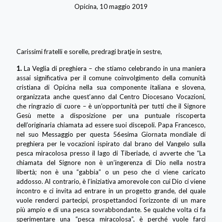
Opicina, 10 maggio 2019
Carissimi fratelli e sorelle, predragi bratje in sestre,
1.
La Veglia di preghiera – che stiamo celebrando in una maniera
assai significativa per il comune coinvolgimento della comunità
cristiana di Opicina nella sua componente italiana e slovena,
organizzata anche quest’anno dal Centro Diocesano Vocazioni,
che ringrazio di cuore – è un’opportunità per tutti che il Signore
Gesù mette a disposizione per una puntuale riscoperta
dell’originaria chiamata ad essere suoi discepoli. Papa Francesco,
nel suo Messaggio per questa 56esima Giornata mondiale di
preghiera per le vocazioni ispirato dal brano del Vangelo sulla
pesca miracolosa presso il lago di Tiberiade, ci avverte che “La
chiamata del Signore non è un’ingerenza di Dio nella nostra
libertà; non è una “gabbia” o un peso che ci viene caricato
addosso. Al contrario, è l’iniziativa amorevole con cui Dio ci viene
incontro e ci invita ad entrare in un progetto grande, del quale
vuole renderci partecipi, prospettandoci l’orizzonte di un mare
più ampio e di una pesca sovrabbondante. Se qualche volta ci fa
sperimentare una “pesca miracolosa”, è perché vuole farci