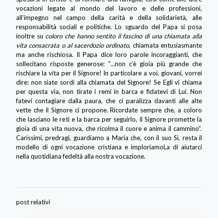
vocazioni legate al mondo del lavoro e delle professioni,
all’impegno nel campo della carità e della solidarietà, alle
responsabilità sociali e politiche. Lo sguardo del Papa si posa
inoltre su
coloro che hanno sentito il fascino di una chiamata alla
vita consacrata o al sacerdozio ordinato
, chiamata entusiasmante
ma anche rischiosa. Il Papa dice loro parole incoraggianti, che
sollecitano risposte generose: “…non c’è gioia più grande che
rischiare la vita per il Signore! In particolare a voi, giovani, vorrei
dire: non siate sordi alla chiamata del Signore! Se Egli vi chiama
per questa via, non tirate i remi in barca e fidatevi di Lui. Non
fatevi contagiare dalla paura, che ci paralizza davanti alle alte
vette che il Signore ci propone. Ricordate sempre che, a coloro
che lasciano le reti e la barca per seguirlo, il Signore promette la
gioia di una vita nuova, che ricolma il cuore e anima il cammino”.
Carissimi, predragi, guardiamo a Maria che, con il suo Sì, resta il
modello di ogni vocazione cristiana e imploriamoLa di aiutarci
nella quotidiana fedeltà alla nostra vocazione.
post relativi