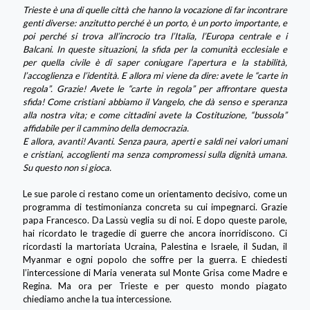
Trieste è una di quelle città che hanno la vocazione di far incontrare
genti diverse: anzitutto perché è un porto, è un porto importante, e
poi perché si trova all’incrocio tra l’Italia, l’Europa centrale e i
Balcani. In queste situazioni, la sfida per la comunità ecclesiale e
per quella civile è di saper coniugare l’apertura e la stabilità,
l’accoglienza e l’identità. E allora mi viene da dire: avete le “carte in
regola”. Grazie! Avete le “carte in regola” per affrontare questa
sfida! Come cristiani abbiamo il Vangelo, che dà senso e speranza
alla nostra vita; e come cittadini avete la Costituzione, “bussola”
affidabile per il cammino della democrazia.
E allora, avanti! Avanti. Senza paura, aperti e saldi nei valori umani
e cristiani, accoglienti ma senza compromessi sulla dignità umana.
Su questo non si gioca.
Le sue parole ci restano come un orientamento decisivo, come un
programma di testimonianza concreta su cui impegnarci. Grazie
papa Francesco. Da Lassù veglia su di noi. E dopo queste parole,
hai ricordato le tragedie di guerre che ancora inorridiscono. Ci
ricordasti la martoriata Ucraina, Palestina e Israele, il Sudan, il
Myanmar e ogni popolo che soffre per la guerra. E chiedesti
l’intercessione di Maria venerata sul Monte Grisa come Madre e
Regina. Ma ora per Trieste e per questo mondo piagato
chiediamo anche la tua intercessione.