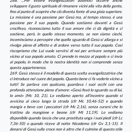
268. ...Per essere evangelizzatori autentici occorre anche
sviluppare il gusto spirituale di rimanere vicini alla vita della gente,
fino al punto di scoprire che ciò diventa fonte di una gioia superiore.
La missione è una passione per Gesù ma, al tempo stesso, è una
passione per il suo popolo. Quando sostiamo davanti a Gesù
crocifisso, riconosciamo tutto il suo amore che ci dà dignità e ci
sostiene, però, in quello stesso momento, se non siamo ciechi,
incominciamo a percepire che quello sguardo di Gesù si allarga e si
rivolge pieno di affetto e di ardore verso tutto il suo popolo. Così
riscopriamo che Lui vuole servirsi di noi per arrivare sempre più
vicino al suo popolo amato. Ci prende in mezzo al popolo e ci invia
al popolo, in modo che la nostra identità non si comprende senza
questa appartenenza.
269. Gesù stesso è il modello di questa scelta evangelizzatrice che
ci introduce nel cuore del popolo. Quanto bene ci fa vederlo vicino a
tutti! Se parlava con qualcuno, guardava i suoi occhi con una
profonda attenzione piena d’amore: «Gesù fissò lo sguardo su di lui,
lo amò» (Mc 10, 21). Lo vediamo aperto all’incontro quando si
avvicina al cieco lungo la strada (cfr Mc 10,46-52) e quando
mangia e beve con i peccatori (cfr Mc 2,16), senza curarsi che lo
trattino da mangione e beone (cfr Mt 11,19). Lo vediamo
disponibile quando lascia che una prostituta unga i suoi piedi (cfr Lc
7,36-50) o quando riceve di notte Nicodemo (cfr Gv 3,1-15). Il
donarsi di Gesù sulla croce non è altro che il culmine di questo stile