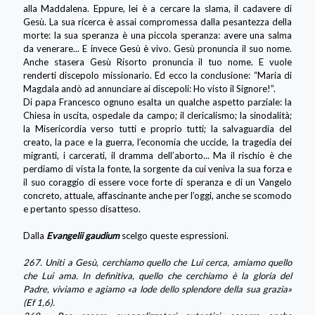
alla Maddalena. Eppure, lei è a cercare la slama, il cadavere di
Gesù. La sua ricerca è assai compromessa dalla pesantezza della
morte: la sua speranza è una piccola speranza: avere una salma
da venerare... E invece Gesù è vivo. Gesù pronuncia il suo nome.
Anche stasera Gesù Risorto pronuncia il tuo nome. E vuole
renderti discepolo missionario. Ed ecco la conclusione: “Maria di
Magdala andò ad annunciare ai discepoli: Ho visto il Signore!”.
Di papa Francesco ognuno esalta un qualche aspetto parziale: la
Chiesa in uscita, ospedale da campo; il clericalismo; la sinodalità;
la Misericordia verso tutti e proprio tutti; la salvaguardia del
creato, la pace e la guerra, l’economia che uccide, la tragedia dei
migranti, i carcerati, il dramma dell’aborto... Ma il rischio è che
perdiamo di vista la fonte, la sorgente da cui veniva la sua forza e
il suo coraggio di essere voce forte di speranza e di un Vangelo
concreto, attuale, affascinante anche per l’oggi, anche se scomodo
e pertanto spesso disatteso.
Dalla
Evangelii gaudium
scelgo queste espressioni.
267. Uniti a Gesù, cerchiamo quello che Lui cerca, amiamo quello
che Lui ama. In definitiva, quello che cerchiamo è la gloria del
Padre, viviamo e agiamo «a lode dello splendore della sua grazia»
(Ef 1,6).