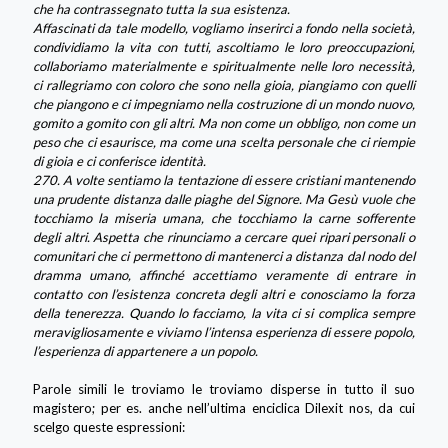
che ha contrassegnato tutta la sua esistenza.
Affascinati da tale modello, vogliamo inserirci a fondo nella società,
condividiamo la vita con tutti, ascoltiamo le loro preoccupazioni,
collaboriamo materialmente e spiritualmente nelle loro necessità,
ci rallegriamo con coloro che sono nella gioia, piangiamo con quelli
che piangono e ci impegniamo nella costruzione di un mondo nuovo,
gomito a gomito con gli altri. Ma non come un obbligo, non come un
peso che ci esaurisce, ma come una scelta personale che ci riempie
di gioia e ci conferisce identità.
270. A volte sentiamo la tentazione di essere cristiani mantenendo
una prudente distanza dalle piaghe del Signore. Ma Gesù vuole che
tocchiamo la miseria umana, che tocchiamo la carne sofferente
degli altri. Aspetta che rinunciamo a cercare quei ripari personali o
comunitari che ci permettono di mantenerci a distanza dal nodo del
dramma umano, affinché accettiamo veramente di entrare in
contatto con l’esistenza concreta degli altri e conosciamo la forza
della tenerezza. Quando lo facciamo, la vita ci si complica sempre
meravigliosamente e viviamo l’intensa esperienza di essere popolo,
l’esperienza di appartenere a un popolo.
Parole simili le troviamo le troviamo disperse in tutto il suo
magistero; per es. anche nell’ultima enciclica Dilexit nos, da cui
scelgo queste espressioni: