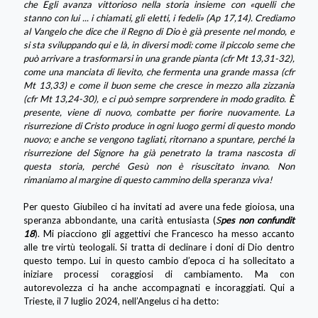
che Egli avanza vittorioso nella storia insieme con «quelli che
stanno con lui ... i chiamati, gli eletti, i fedeli» (Ap 17,14). Crediamo
al Vangelo che dice che il Regno di Dio è già presente nel mondo, e
si sta sviluppando qui e là, in diversi modi: come il piccolo seme che
può arrivare a trasformarsi in una grande pianta (cfr Mt 13,31-32),
come una manciata di lievito, che fermenta una grande massa (cfr
Mt 13,33) e come il buon seme che cresce in mezzo alla zizzania
(cfr Mt 13,24-30), e ci può sempre sorprendere in modo gradito. È
presente, viene di nuovo, combatte per fiorire nuovamente. La
risurrezione di Cristo produce in ogni luogo germi di questo mondo
nuovo; e anche se vengono tagliati, ritornano a spuntare, perché la
risurrezione del Signore ha già penetrato la trama nascosta di
questa storia, perché Gesù non è risuscitato invano. Non
rimaniamo al margine di questo cammino della speranza viva!
Per questo Giubileo ci ha invitati ad avere una fede gioiosa, una
speranza abbondante, una carità entusiasta (
S
pes non confundit
18
). Mi piacciono gli aggettivi che Francesco ha messo accanto
alle tre virtù teologali. Si tratta di declinare i doni di Dio dentro
questo tempo. Lui in questo cambio d’epoca ci ha sollecitato a
iniziare processi coraggiosi di cambiamento. Ma con
autorevolezza ci ha anche accompagnati e incoraggiati. Qui a
Trieste, il 7 luglio 2024, nell’Angelus ci ha detto: