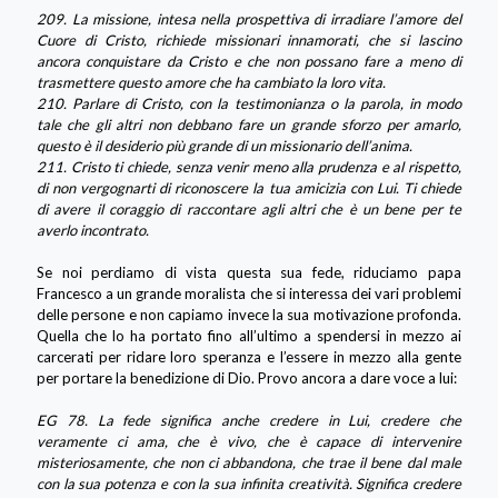
209. La missione, intesa nella prospettiva di irradiare l’amore del
Cuore di Cristo, richiede missionari innamorati, che si lascino
ancora conquistare da Cristo e che non possano fare a meno di
trasmettere questo amore che ha cambiato la loro vita.
210. Parlare di Cristo, con la testimonianza o la parola, in modo
tale che gli altri non debbano fare un grande sforzo per amarlo,
questo è il desiderio più grande di un missionario dell’anima.
211. Cristo ti chiede, senza venir meno alla prudenza e al rispetto,
di non vergognarti di riconoscere la tua amicizia con Lui. Ti chiede
di avere il coraggio di raccontare agli altri che è un bene per te
averlo incontrato.
Se noi perdiamo di vista questa sua fede, riduciamo papa
Francesco a un grande moralista che si interessa dei vari problemi
delle persone e non capiamo invece la sua motivazione profonda.
Quella che lo ha portato fino all’ultimo a spendersi in mezzo ai
carcerati per ridare loro speranza e l’essere in mezzo alla gente
per portare la benedizione di Dio. Provo ancora a dare voce a lui:
EG 78. La fede significa anche credere in Lui, credere che
veramente ci ama, che è vivo, che è capace di intervenire
misteriosamente, che non ci abbandona, che trae il bene dal male
con la sua potenza e con la sua infinita creatività. Significa credere