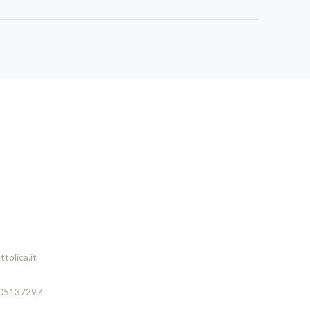
tolica.it
005137297