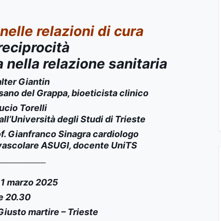
elle relazioni di cura
reciprocità
nella relazione sanitaria
lter Giantin
sano del Grappa, bioeticista clinico
ucio Torelli
ll’Università degli Studi di Trieste
f.
Gianfranco Sinagra
cardiologo
ovascolare ASUGI, docente UniTS
________________
11 marzo 2025
e 20.30
Giusto martire – Trieste