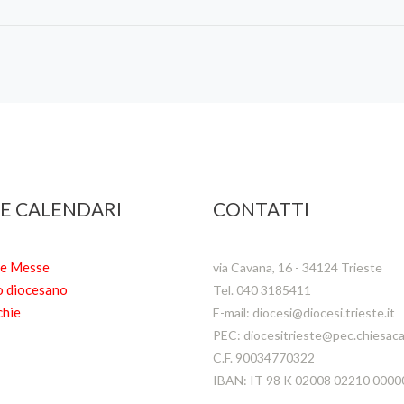
 E CALENDARI
CONTATTI
te Messe
via Cavana, 16 - 34124 Trieste
o diocesano
Tel. 040 3185411
chie
E-mail: diocesi@diocesi.trieste.it
PEC: diocesitrieste@pec.chiesacat
C.F. 90034770322
IBAN: IT 98 K 02008 02210 000