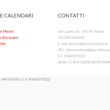
 E CALENDARI
CONTATTI
te Messe
via Cavana, 16 - 34124 Trieste
o diocesano
Tel. 040 3185411
chie
E-mail: diocesi@diocesi.trieste.it
PEC: diocesitrieste@pec.chiesacat
C.F. 90034770322
IBAN: IT 98 K 02008 02210 000
el. 040 3185411 C.F. 90034770322