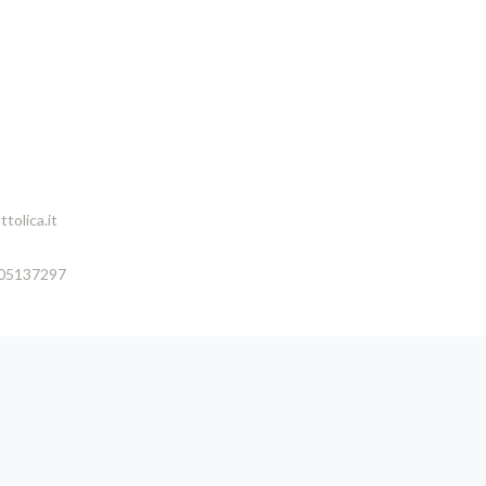
tolica.it
005137297