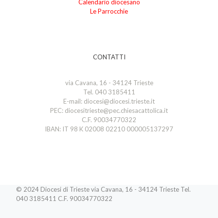
Calendario diocesano
Le Parrocchie
CONTATTI
via Cavana, 16 - 34124 Trieste
Tel. 040 3185411
E-mail: diocesi@diocesi.trieste.it
PEC: diocesitrieste@pec.chiesacattolica.it
C.F. 90034770322
IBAN: IT 98 K 02008 02210 000005137297
© 2024 Diocesi di Trieste via Cavana, 16 - 34124 Trieste Tel.
040 3185411 C.F. 90034770322