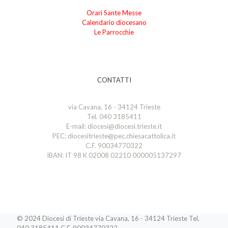
Orari Sante Messe
Calendario diocesano
Le Parrocchie
CONTATTI
via Cavana, 16 - 34124 Trieste
Tel. 040 3185411
E-mail: diocesi@diocesi.trieste.it
PEC: diocesitrieste@pec.chiesacattolica.it
C.F. 90034770322
IBAN: IT 98 K 02008 02210 000005137297
© 2024 Diocesi di Trieste via Cavana, 16 - 34124 Trieste Tel.
040 3185411 C.F. 90034770322