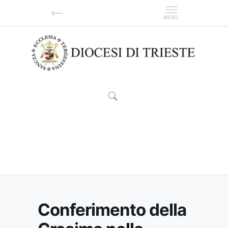
Conferimento della Cresima nella
parrocchia di S. Giovanni Battista/Sv. Janez
Krstnik
Conferimento della