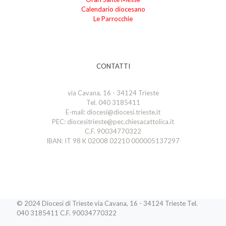
Calendario diocesano
Le Parrocchie
CONTATTI
via Cavana, 16 - 34124 Trieste
Tel. 040 3185411
E-mail: diocesi@diocesi.trieste.it
PEC: diocesitrieste@pec.chiesacattolica.it
C.F. 90034770322
IBAN: IT 98 K 02008 02210 000005137297
© 2024 Diocesi di Trieste via Cavana, 16 - 34124 Trieste Tel.
040 3185411 C.F. 90034770322