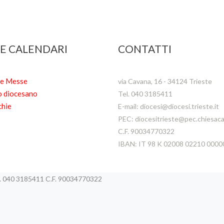
 E CALENDARI
CONTATTI
te Messe
via Cavana, 16 - 34124 Trieste
o diocesano
Tel. 040 3185411
chie
E-mail: diocesi@diocesi.trieste.it
PEC: diocesitrieste@pec.chiesacat
C.F. 90034770322
IBAN: IT 98 K 02008 02210 000
el. 040 3185411 C.F. 90034770322