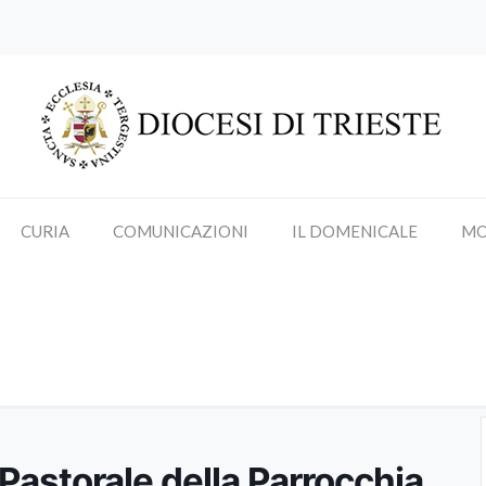
CURIA
COMUNICAZIONI
IL DOMENICALE
MO
 Pastorale della Parrocchia San
Jernej Apostol (Opicina)
 Pastorale della Parrocchia