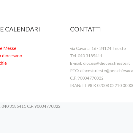
 E CALENDARI
CONTATTI
te Messe
via Cavana, 16 - 34124 Trieste
o diocesano
Tel. 040 3185411
chie
E-mail: diocesi@diocesi.trieste.it
PEC: diocesitrieste@pec.chiesacat
C.F. 90034770322
IBAN: IT 98 K 02008 02210 000
el. 040 3185411 C.F. 90034770322