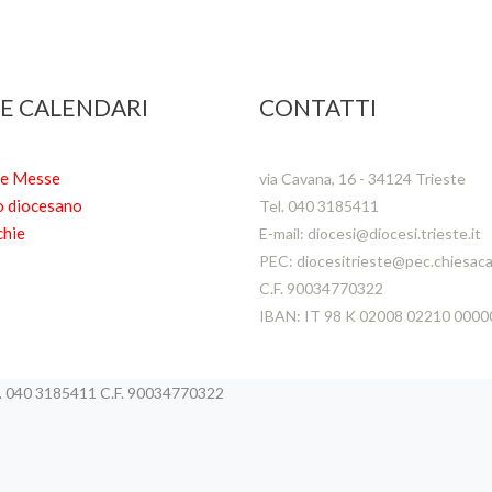
 E CALENDARI
CONTATTI
te Messe
via Cavana, 16 - 34124 Trieste
o diocesano
Tel. 040 3185411
chie
E-mail: diocesi@diocesi.trieste.it
PEC: diocesitrieste@pec.chiesacat
C.F. 90034770322
IBAN: IT 98 K 02008 02210 000
el. 040 3185411 C.F. 90034770322