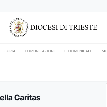
CURIA
COMUNICAZIONI
IL DOMENICALE
MO
contro con i volontari della Cari
ella Caritas