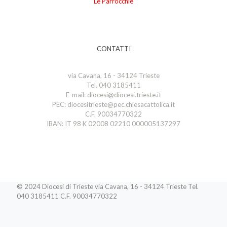
Le Parrocchie
CONTATTI
via Cavana, 16 - 34124 Trieste
Tel. 040 3185411
E-mail: diocesi@diocesi.trieste.it
PEC: diocesitrieste@pec.chiesacattolica.it
C.F. 90034770322
IBAN: IT 98 K 02008 02210 000005137297
© 2024 Diocesi di Trieste via Cavana, 16 - 34124 Trieste Tel.
040 3185411 C.F. 90034770322