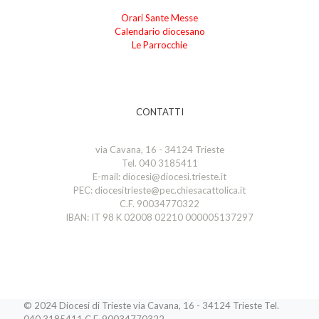
Orari Sante Messe
Calendario diocesano
Le Parrocchie
CONTATTI
via Cavana, 16 - 34124 Trieste
Tel. 040 3185411
E-mail: diocesi@diocesi.trieste.it
PEC: diocesitrieste@pec.chiesacattolica.it
C.F. 90034770322
IBAN: IT 98 K 02008 02210 000005137297
© 2024 Diocesi di Trieste via Cavana, 16 - 34124 Trieste Tel.
040 3185411 C.F. 90034770322