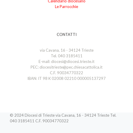
Calendario diocesano
Le Parrocchie
CONTATTI
via Cavana, 16 - 34124 Trieste
Tel. 040 3185411
E-mail: diocesi@diocesi.trieste.it
PEC: diocesitrieste@pec.chiesacattolica.it
C.F. 90034770322
IBAN: IT 98 K 02008 02210 000005137297
© 2024 Diocesi di Trieste via Cavana, 16 - 34124 Trieste Tel.
040 3185411 C.F. 90034770322