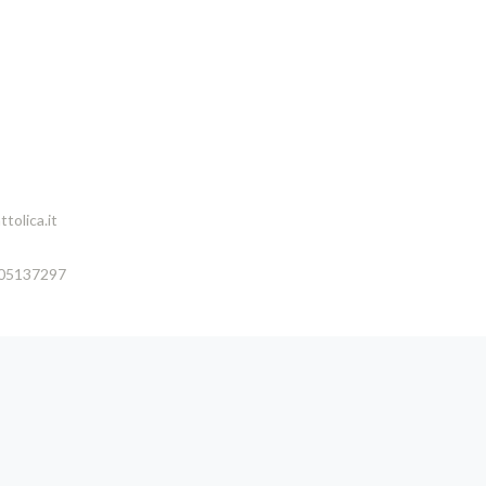
tolica.it
005137297