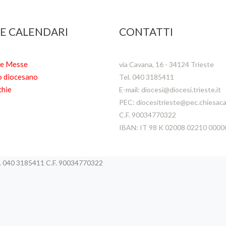
 E CALENDARI
CONTATTI
te Messe
via Cavana, 16 - 34124 Trieste
o diocesano
Tel. 040 3185411
chie
E-mail: diocesi@diocesi.trieste.it
PEC: diocesitrieste@pec.chiesacat
C.F. 90034770322
IBAN: IT 98 K 02008 02210 000
el. 040 3185411 C.F. 90034770322