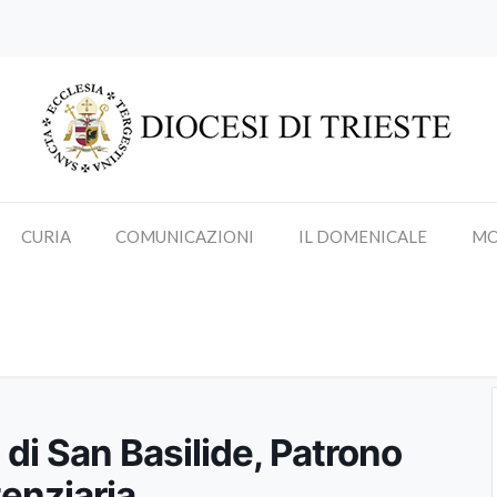
CURIA
COMUNICAZIONI
IL DOMENICALE
MO
di San Basilide, Patrono del Corp
 di San Basilide, Patrono
tenziaria