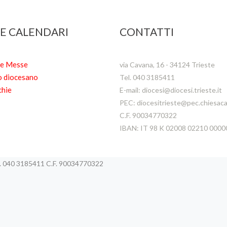
 E CALENDARI
CONTATTI
te Messe
via Cavana, 16 - 34124 Trieste
o diocesano
Tel. 040 3185411
chie
E-mail: diocesi@diocesi.trieste.it
PEC: diocesitrieste@pec.chiesacat
C.F. 90034770322
IBAN: IT 98 K 02008 02210 000
el. 040 3185411 C.F. 90034770322