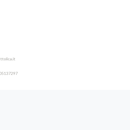
tolica.it
005137297