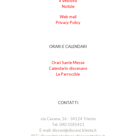
Il Vescovo
Notizie
Web mail
Privacy Policy
ORARI E CALENDARI
Orari Sante Messe
Calendario diocesano
Le Parrocchie
CONTATTI
via Cavana, 16 - 34124 Trieste
Tel. 040 3185411
E-mail: diocesi@diocesi.trieste.it
PEC: diocesitrieste@pec.chiesacattolica.it