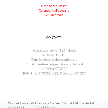
Orari Sante Messe
Calendario diocesano
Le Parrocchie
CONTATTI
via Cavana, 16 - 34124 Trieste
Tel. 040 3185411
E-mail: diocesi@diocesi.trieste.it
PEC: diocesitrieste@pec.chiesacattolica.it
C.F. 90034770322
IBAN: IT 98 K 02008 02210 000005137297
© 2024 Diocesi di Trieste via Cavana, 16 - 34124 Trieste Tel.
040 3185411 C.F. 90034770322