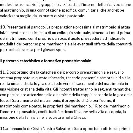
medesime associazioni, gruppi, ecc. . Si tratta all’interno dell’unica vocazione
al matrimonio, di una connotazione specifica, comunitaria, che andrebbe
valorizzata meglio da un punto di vista pastorale.
10.
Presentarsi al parroco. La preparazione prossima al matrimonio si attua
inizialmente con la richiesta di un colloquio spirituale, almeno sei mesi prima
del matrimonio, con il proprio parroco, il quale provvederà ad indicare le
modalità del percorso pre-matrimoniale e le eventuali offerte della comunità
parrocchiale stessa per i giovani sposi.
Il percorso catechistico e formativo prematrimoniale
11.
È opportuno che la catechesi del percorso prematrimoniale segua lo
schema proposto in questo itinerario, tenendo presenti e sempre uniti sia la
realtà umana che la logica della fede verso il sacramento del matrimonio in
una visione cristiana della vita. Gli incontri tratteranno le seguenti tematiche,
con particolare attenzione alle dinamiche della coppia secondo la logica della
fede: il Sacramento del matrimonio, il progetto di Dio per l’uomo, il
matrimonio come patto, le proprietà del matrimonio, il Rito del matrimonio,
l’amore responsabile, conflittualità e riconciliazione nella vita di coppia, la
missione della famiglia nella società e nella Chiesa.
11.a
L’annuncio di Cristo Nostro Salvatore. Sarà opportuno offrire un primo