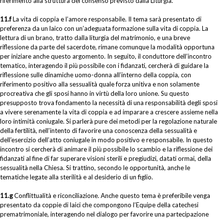
riferimento alla struttura del consenso previsto dalla Liturgia.
11.f
La vita di coppia e l’amore responsabile. Il tema sarà presentato di
preferenza da un laico con un’adeguata formazione sulla vita di coppia. La
lettura di un brano, tratto dalla liturgia del matrimonio, e una breve
riflessione da parte del sacerdote, rimane comunque la modalità opportuna
per iniziare anche questo argomento. In seguito, il conduttore dell’incontro
tematico, interagendo il più possibile con i fidanzati, cercherà di guidare la
riflessione sulle dinamiche uomo-donna all’interno della coppia, con
riferimento positivo alla sessualità quale forza unitiva e non solamente
procreativa che gli sposi hanno in virtù della loro unione. Su questo
presupposto trova fondamento la necessità di una responsabilità degli sposi
a vivere serenamente la vita di coppia e ad imparare a crescere assieme nella
loro intimità coniugale. Si parlerà pure dei metodi per la regolazione naturale
della fertilità, nell’intento di favorire una conoscenza della sessualità e
dell’esercizio dell’atto coniugale in modo positivo e responsabile. In questo
incontro si cercherà di animare il più possibile lo scambio e la riflessione dei
fidanzati al fine di far superare visioni sterili e pregiudizi, datati ormai, della
sessualità nella Chiesa. Si trattino, secondo le opportunità, anche le
tematiche legate alla sterilità e al desiderio di un figlio.
11.g
Conflittualità e riconciliazione. Anche questo tema è preferibile venga
presentato da coppie di laici che compongono l’Equipe della catechesi
prematrimoniale, interagendo nel dialogo per favorire una partecipazione