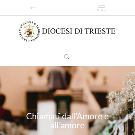
| CELEBRAZIONI |
| SPOSARSI |
| CATECHESI |
| FORMAZIONE |
| CULTURA |
Chiamati dall’Amore e
all’amore