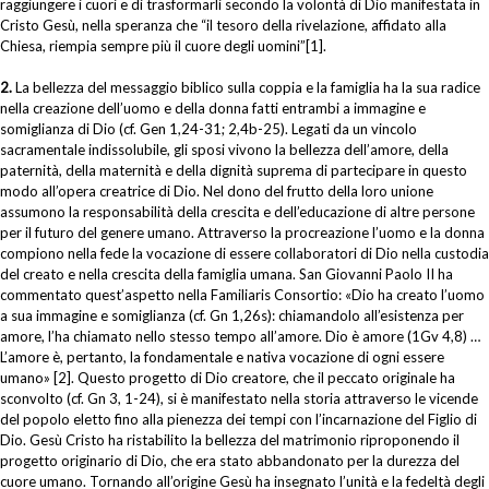
raggiungere i cuori e di trasformarli secondo la volontà di Dio manifestata in
Cristo Gesù, nella speranza che “il tesoro della rivelazione, affidato alla
Chiesa, riempia sempre più il cuore degli uomini”[1].
2.
La bellezza del messaggio biblico sulla coppia e la famiglia ha la sua radice
nella creazione dell’uomo e della donna fatti entrambi a immagine e
somiglianza di Dio (cf. Gen 1,24-31; 2,4b-25). Legati da un vincolo
sacramentale indissolubile, gli sposi vivono la bellezza dell’amore, della
paternità, della maternità e della dignità suprema di partecipare in questo
modo all’opera creatrice di Dio. Nel dono del frutto della loro unione
assumono la responsabilità della crescita e dell’educazione di altre persone
per il futuro del genere umano. Attraverso la procreazione l’uomo e la donna
compiono nella fede la vocazione di essere collaboratori di Dio nella custodia
del creato e nella crescita della famiglia umana. San Giovanni Paolo II ha
commentato quest’aspetto nella Familiaris Consortio: «Dio ha creato l’uomo
a sua immagine e somiglianza (cf. Gn 1,26s): chiamandolo all’esistenza per
amore, l’ha chiamato nello stesso tempo all’amore. Dio è amore (1Gv 4,8) …
L’amore è, pertanto, la fondamentale e nativa vocazione di ogni essere
umano» [2]. Questo progetto di Dio creatore, che il peccato originale ha
sconvolto (cf. Gn 3, 1-24), si è manifestato nella storia attraverso le vicende
del popolo eletto fino alla pienezza dei tempi con l’incarnazione del Figlio di
Dio. Gesù Cristo ha ristabilito la bellezza del matrimonio riproponendo il
progetto originario di Dio, che era stato abbandonato per la durezza del
cuore umano. Tornando all’origine Gesù ha insegnato l’unità e la fedeltà degli