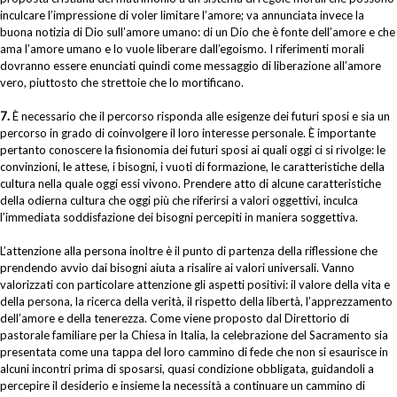
inculcare l’impressione di voler limitare l’amore; va annunciata invece la
buona notizia di Dio sull’amore umano: di un Dio che è fonte dell’amore e che
ama l’amore umano e lo vuole liberare dall’egoismo. I riferimenti morali
dovranno essere enunciati quindi come messaggio di liberazione all’amore
vero, piuttosto che strettoie che lo mortificano.
7.
È necessario che il percorso risponda alle esigenze dei futuri sposi e sia un
percorso in grado di coinvolgere il loro interesse personale. È importante
pertanto conoscere la fisionomia dei futuri sposi ai quali oggi ci si rivolge: le
convinzioni, le attese, i bisogni, i vuoti di formazione, le caratteristiche della
cultura nella quale oggi essi vivono. Prendere atto di alcune caratteristiche
della odierna cultura che oggi più che riferirsi a valori oggettivi, inculca
l’immediata soddisfazione dei bisogni percepiti in maniera soggettiva.
L’attenzione alla persona inoltre è il punto di partenza della riflessione che
prendendo avvio dai bisogni aiuta a risalire ai valori universali. Vanno
valorizzati con particolare attenzione gli aspetti positivi: il valore della vita e
della persona, la ricerca della verità, il rispetto della libertà, l’apprezzamento
dell’amore e della tenerezza. Come viene proposto dal Direttorio di
pastorale familiare per la Chiesa in Italia, la celebrazione del Sacramento sia
presentata come una tappa del loro cammino di fede che non si esaurisce in
alcuni incontri prima di sposarsi, quasi condizione obbligata, guidandoli a
percepire il desiderio e insieme la necessità a continuare un cammino di