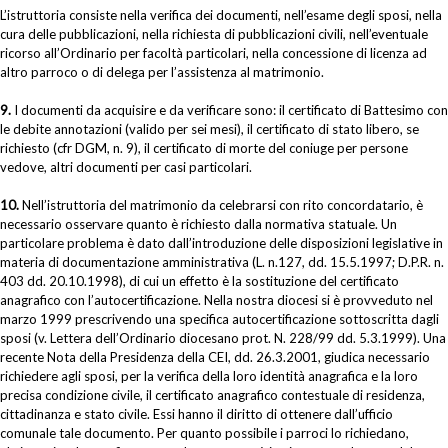
L’istruttoria consiste nella verifica dei documenti, nell’esame degli sposi, nella
cura delle pubblicazioni, nella richiesta di pubblicazioni civili, nell’eventuale
ricorso all’Ordinario per facoltà particolari, nella concessione di licenza ad
altro parroco o di delega per l’assistenza al matrimonio.
9.
I documenti da acquisire e da verificare sono: il certificato di Battesimo con
le debite annotazioni (valido per sei mesi), il certificato di stato libero, se
richiesto (cfr DGM, n. 9), il certificato di morte del coniuge per persone
vedove, altri documenti per casi particolari.
10.
Nell’istruttoria del matrimonio da celebrarsi con rito concordatario, è
necessario osservare quanto è richiesto dalla normativa statuale. Un
particolare problema è dato dall’introduzione delle disposizioni legislative in
materia di documentazione amministrativa (L. n.127, dd. 15.5.1997; D.P.R. n.
403 dd. 20.10.1998), di cui un effetto è la sostituzione del certificato
anagrafico con l’autocertificazione. Nella nostra diocesi si è provveduto nel
marzo 1999 prescrivendo una specifica autocertificazione sottoscritta dagli
sposi (v. Lettera dell’Ordinario diocesano prot. N. 228/99 dd. 5.3.1999). Una
recente Nota della Presidenza della CEI, dd. 26.3.2001, giudica necessario
richiedere agli sposi, per la verifica della loro identità anagrafica e la loro
precisa condizione civile, il certificato anagrafico contestuale di residenza,
cittadinanza e stato civile. Essi hanno il diritto di ottenere dall’ufficio
comunale tale documento. Per quanto possibile i parroci lo richiedano,