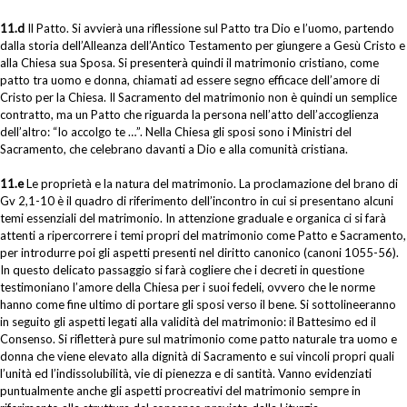
11.d
Il Patto. Si avvierà una riflessione sul Patto tra Dio e l’uomo, partendo
dalla storia dell’Alleanza dell’Antico Testamento per giungere a Gesù Cristo e
alla Chiesa sua Sposa. Si presenterà quindi il matrimonio cristiano, come
patto tra uomo e donna, chiamati ad essere segno efficace dell’amore di
Cristo per la Chiesa. Il Sacramento del matrimonio non è quindi un semplice
contratto, ma un Patto che riguarda la persona nell’atto dell’accoglienza
dell’altro: “Io accolgo te …”. Nella Chiesa gli sposi sono i Ministri del
Sacramento, che celebrano davanti a Dio e alla comunità cristiana.
11.e
Le proprietà e la natura del matrimonio. La proclamazione del brano di
Gv 2,1-10 è il quadro di riferimento dell’incontro in cui si presentano alcuni
temi essenziali del matrimonio. In attenzione graduale e organica ci si farà
attenti a ripercorrere i temi propri del matrimonio come Patto e Sacramento,
per introdurre poi gli aspetti presenti nel diritto canonico (canoni 1055-56).
In questo delicato passaggio si farà cogliere che i decreti in questione
testimoniano l’amore della Chiesa per i suoi fedeli, ovvero che le norme
hanno come fine ultimo di portare gli sposi verso il bene. Si sottolineeranno
in seguito gli aspetti legati alla validità del matrimonio: il Battesimo ed il
Consenso. Si rifletterà pure sul matrimonio come patto naturale tra uomo e
donna che viene elevato alla dignità di Sacramento e sui vincoli propri quali
l’unità ed l’indissolubilità, vie di pienezza e di santità. Vanno evidenziati
puntualmente anche gli aspetti procreativi del matrimonio sempre in