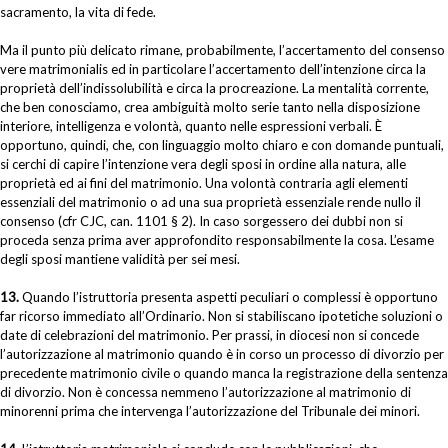
sacramento, la vita di fede.
Ma il punto più delicato rimane, probabilmente, l’accertamento del consenso
vere matrimonialis ed in particolare l’accertamento dell’intenzione circa la
proprietà dell’indissolubilità e circa la procreazione. La mentalità corrente,
che ben conosciamo, crea ambiguità molto serie tanto nella disposizione
interiore, intelligenza e volontà, quanto nelle espressioni verbali. È
opportuno, quindi, che, con linguaggio molto chiaro e con domande puntuali,
si cerchi di capire l’intenzione vera degli sposi in ordine alla natura, alle
proprietà ed ai fini del matrimonio. Una volontà contraria agli elementi
essenziali del matrimonio o ad una sua proprietà essenziale rende nullo il
consenso (cfr CJC, can. 1101 § 2). In caso sorgessero dei dubbi non si
proceda senza prima aver approfondito responsabilmente la cosa. L’esame
degli sposi mantiene validità per sei mesi.
13.
Quando l’istruttoria presenta aspetti peculiari o complessi è opportuno
far ricorso immediato all’Ordinario. Non si stabiliscano ipotetiche soluzioni o
date di celebrazioni del matrimonio. Per prassi, in diocesi non si concede
l’autorizzazione al matrimonio quando è in corso un processo di divorzio per
precedente matrimonio civile o quando manca la registrazione della sentenza
di divorzio. Non è concessa nemmeno l’autorizzazione al matrimonio di
minorenni prima che intervenga l’autorizzazione del Tribunale dei minori.