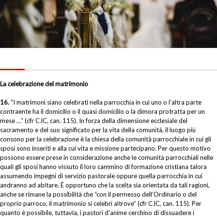
La celebrazione del matrimonio
16.
“I matrimoni siano celebrati nella parrocchia in cui uno o l’altra parte
contraente ha il domicilio o il quasi domicilio o la dimora protratta per un
mese …” (cfr CJC, can. 115). In forza della dimensione ecclesiale del
sacramento e del suo significato per la vita della comunità, il luogo più
consono per la celebrazione è la chiesa della comunità parrocchiale in cui gli
sposi sono inseriti e alla cui vita e missione partecipano. Per questo motivo
possono essere prese in considerazione anche le comunità parrocchiali nelle
quali gli sposi hanno vissuto il loro cammino di formazione cristiana talora
assumendo impegni di servizio pastorale oppure quella parrocchia in cui
andranno ad abitare. È opportuno che la scelta sia orientata da tali ragioni,
anche se rimane la possibilità che “con il permesso dell’Ordinario o del
proprio parroco, il matrimonio si celebri altrove” (cfr CJC, can. 115). Per
quanto è possibile, tuttavia, i pastori d’anime cerchino di dissuadere i