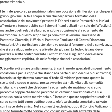
prematrimoniale.
I temi del percorso prematrimoniale siano occasione di riflessione anche per i
gruppi giovanili. A tale scopo si curi che nei percorsi formativi delle
associazioni e dei movimenti presenti in Diocesi e nelle Parrocchie si inizi ad
affrontare a tempo debito con i giovani i temi delicati non solo dell’affettività
ma anche quelli relativi alla preparazione vocazionale al sacramento del
matrimonio. A questo scopo venga coinvolto il Servizio Diocesano di
Pastorale Giovanile, l’Ufficio di Pastorale Familiare e il Centro Diocesano
Vocazioni. Una particolare attenzione va posta al fenomeno delle convivenze,
che si sta sviluppando anche a livello dei giovani. La fede cristiana deve
portare a scelte controcorrente. La formazione al riguardo deve essere
maggiormente esplicita, sia nelle famiglie che nelle associazioni.
9.
Scegliere di amare cristianamente. Si curi in modo speciale il discernimento
vocazionale per le coppie che stanno (da parte di uno dei due o di entrambe)
facendo un significativo cammino di fede. Si evidenzi pertanto quanto la
scelta dello sposo o sposa, possa avvenire già nella vita della comunità
cristiana. Fra quelli che chiedono il sacramento del matrimonio ci sono
parecchie coppie che hanno percorso un cammino vocazionale che si è
concluso con la scelta matrimoniale. È bene che queste coppie frequentino il
corso come tutti e non trattino questa gioiosa vicenda come fatto privato
con il sacerdote amico. Nella comunità ecclesiale, dopo il Concilio Vaticano II,
si sono formate molte coppie, con coniugi provenienti entrambi dalle