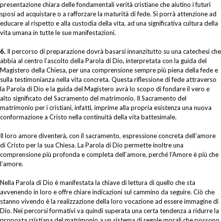
presentazione chiara delle fondamentali verità cristiane che aiutino i futuri
sposi ad acquistare o a rafforzare la maturità di fede. Si porrà attenzione ad
educare al rispetto e alla custodia della vita, ad una significativa cultura della
vita umana in tutte le sue manifestazioni.
6.
Il percorso di preparazione dovrà basarsi innanzitutto su una catechesi che
abbia al centro l’ascolto della Parola di Dio, interpretata con la guida del
Magistero della Chiesa, per una comprensione sempre più piena della fede e
sulla testimonianza nella vita concreta. Questa riflessione di fede attraverso
la Parola di Dio e la guida del Magistero avrà lo scopo di fondare il vero e
alto significato del Sacramento del matrimonio. Il Sacramento del
matrimonio per i cristiani, infatti, imprime alla propria esistenza una nuova
conformazione a Cristo nella continuità della vita battesimale.
Il loro amore diventerà, con il sacramento, espressione concreta dell’amore
di Cristo per la sua Chiesa. La Parola di Dio permette inoltre una
comprensione più profonda e completa dell’amore, perché l’Amore è più che
l’amore.
Nella Parola di Dio è manifestata la chiave di lettura di quello che sta
avvenendo in loro e offre chiare indicazioni sul cammino da seguire. Ciò che
stanno vivendo è la realizzazione della loro vocazione ad essere immagine di
Dio. Nei percorsi formativi va quindi superata una certa tendenza a ridurre la
proposta cristiana del matrimonio a un sistema di regole morali che possono