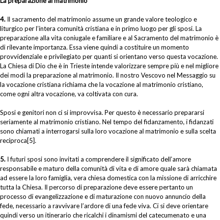
La preparazione al matrimonio
4.
Il sacramento del matrimonio assume un grande valore teologico e
liturgico per l’intera comunità cristiana e in primo luogo per gli sposi. La
preparazione alla vita coniugale e familiare e al Sacramento del matrimonio è
di rilevante importanza. Essa viene quindi a costituire un momento
provvidenziale e privilegiato per quanti si orientano verso questa vocazione.
La Chiesa di Dio che è in Trieste intende valorizzare sempre più e nel migliore
dei modi la preparazione al matrimonio. Il nostro Vescovo nel Messaggio su
la vocazione cristiana richiama che la vocazione al matrimonio cristiano,
come ogni altra vocazione, va coltivata con cura.
Sposi e genitori non ci si improvvisa. Per questo è necessario prepararsi
seriamente al matrimonio cristiano. Nel tempo del fidanzamento, i fidanzati
sono chiamati a interrogarsi sulla loro vocazione al matrimonio e sulla scelta
reciproca[5].
5.
I futuri sposi sono invitati a comprendere il significato dell’amore
responsabile e maturo della comunità di vita e di amore quale sarà chiamata
ad essere la loro famiglia, vera chiesa domestica con la missione di arricchire
tutta la Chiesa. Il percorso di preparazione deve essere pertanto un
processo di evangelizzazione e di maturazione con nuovo annuncio della
fede, necessario a ravvivare l’ardore di una fede viva. Ci si deve orientare
quindi verso un itinerario che ricalchi i dinamismi del catecumenato e una