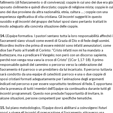
fallimento (di fidanzamento o di convivenza); coppie in cui uno dei due era già
sposato civilmente e quindi divorziato; coppie di religione mista; coppie in cui
uno dei due proviene da altra nazionalità, etnia, cultura … ; coppie con una
esperienza significativa di vita cristiana. Gli incontri suggeriti in questo
sussidio e gli incontri del gruppo dei futuri sposi siano pertanto trattati in
modo adeguato alla concreta situazione delle coppie.
14.
L’Equipe formativa. I pastori sentano tutta la loro responsabilità affinché i
Sacramenti siano vissuti come eventi di Grazia di Dio e di fede degli uomini.
Ricordino inoltre che prima di essere ministri sono infatti annunziatori, come
dice San Paolo ai fratelli di Corinto: “Cristo infatti non mi ha mandato a
battezzare, ma a predicare il Vangelo; non però con un discorso sapiente,
perché non venga resa vana la croce di Cristo” (1Cor 1,17-18). Il primo
responsabile quindi del cammino o percorso verso la celebrazione del
Sacramento è il parroco o un presbitero da lui incaricato. Il percorso tuttavia
sarà condotto da una equipe di catechisti: parroco e una o due coppie di
sposi cristiani formati adeguatamente per l’animazione degli argomenti
indicati nel percorso e per essere soprattutto testimoni di fede. È opportuno
che la presenza di tutti i membri dell’Equipe sia continuativa durante tutti gli
incontri programmati. Questo non preclude l’opportunità di invitare, in
alcune situazioni, persone competenti per specifiche tematiche.
15.
Sul piano metodologico, l’Equipe dovrà abilitarsi a coinvolgere i futuri
sposi a vivere gli incontri di preparazione al Sacramento attraverso una