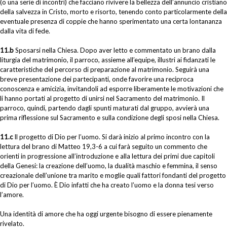
(o una serie di incontri) che facciano rivivere la bellezza dell’annuncio cristiano
della salvezza in Cristo, morto e risorto, tenendo conto particolarmente della
eventuale presenza di coppie che hanno sperimentato una certa lontananza
dalla vita di fede.
11.b
Sposarsi nella Chiesa. Dopo aver letto e commentato un brano dalla
liturgia del matrimonio, il parroco, assieme all’equipe, illustri ai fidanzati le
caratteristiche del percorso di preparazione al matrimonio. Seguirà una
breve presentazione dei partecipanti, onde favorire una reciproca
conoscenza e amicizia, invitandoli ad esporre liberamente le motivazioni che
li hanno portati al progetto di unirsi nel Sacramento del matrimonio. Il
parroco, quindi, partendo dagli spunti maturati dal gruppo, avvierà una
prima riflessione sul Sacramento e sulla condizione degli sposi nella Chiesa.
11.c
Il progetto di Dio per l’uomo. Si darà inizio al primo incontro con la
lettura del brano di Matteo 19,3-6 a cui farà seguito un commento che
orienti in progressione all’introduzione e alla lettura dei primi due capitoli
della Genesi: la creazione dell’uomo, la dualità maschio e femmina, il senso
creazionale dell’unione tra marito e moglie quali fattori fondanti del progetto
di Dio per l’uomo. È Dio infatti che ha creato l’uomo e la donna tesi verso
l’amore.
Una identità di amore che ha oggi urgente bisogno di essere pienamente
rivelato.