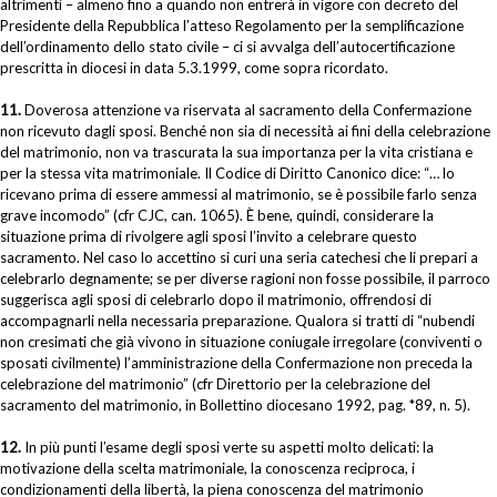
altrimenti – almeno fino a quando non entrerà in vigore con decreto del
Presidente della Repubblica l’atteso Regolamento per la semplificazione
dell’ordinamento dello stato civile – ci si avvalga dell’autocertificazione
prescritta in diocesi in data 5.3.1999, come sopra ricordato.
11.
Doverosa attenzione va riservata al sacramento della Confermazione
non ricevuto dagli sposi. Benché non sia di necessità ai fini della celebrazione
del matrimonio, non va trascurata la sua importanza per la vita cristiana e
per la stessa vita matrimoniale. Il Codice di Diritto Canonico dice: “… lo
ricevano prima di essere ammessi al matrimonio, se è possibile farlo senza
grave incomodo” (cfr CJC, can. 1065). È bene, quindi, considerare la
situazione prima di rivolgere agli sposi l’invito a celebrare questo
sacramento. Nel caso lo accettino si curi una seria catechesi che li prepari a
celebrarlo degnamente; se per diverse ragioni non fosse possibile, il parroco
suggerisca agli sposi di celebrarlo dopo il matrimonio, offrendosi di
accompagnarli nella necessaria preparazione. Qualora si tratti di “nubendi
non cresimati che già vivono in situazione coniugale irregolare (conviventi o
sposati civilmente) l’amministrazione della Confermazione non preceda la
celebrazione del matrimonio” (cfr Direttorio per la celebrazione del
sacramento del matrimonio, in Bollettino diocesano 1992, pag. *89, n. 5).
12.
In più punti l’esame degli sposi verte su aspetti molto delicati: la
motivazione della scelta matrimoniale, la conoscenza reciproca, i
condizionamenti della libertà, la piena conoscenza del matrimonio