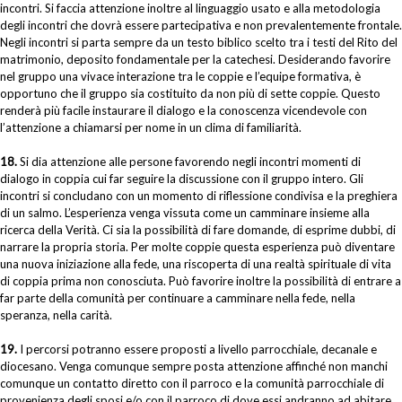
incontri. Si faccia attenzione inoltre al linguaggio usato e alla metodologia
degli incontri che dovrà essere partecipativa e non prevalentemente frontale.
Negli incontri si parta sempre da un testo biblico scelto tra i testi del Rito del
matrimonio, deposito fondamentale per la catechesi. Desiderando favorire
nel gruppo una vivace interazione tra le coppie e l’equipe formativa, è
opportuno che il gruppo sia costituito da non più di sette coppie. Questo
renderà più facile instaurare il dialogo e la conoscenza vicendevole con
l’attenzione a chiamarsi per nome in un clima di familiarità.
18.
Si dia attenzione alle persone favorendo negli incontri momenti di
dialogo in coppia cui far seguire la discussione con il gruppo intero. Gli
incontri si concludano con un momento di riflessione condivisa e la preghiera
di un salmo. L’esperienza venga vissuta come un camminare insieme alla
ricerca della Verità. Ci sia la possibilità di fare domande, di esprime dubbi, di
narrare la propria storia. Per molte coppie questa esperienza può diventare
una nuova iniziazione alla fede, una riscoperta di una realtà spirituale di vita
di coppia prima non conosciuta. Può favorire inoltre la possibilità di entrare a
far parte della comunità per continuare a camminare nella fede, nella
speranza, nella carità.
19.
I percorsi potranno essere proposti a livello parrocchiale, decanale e
diocesano. Venga comunque sempre posta attenzione affinché non manchi
comunque un contatto diretto con il parroco e la comunità parrocchiale di
provenienza degli sposi e/o con il parroco di dove essi andranno ad abitare