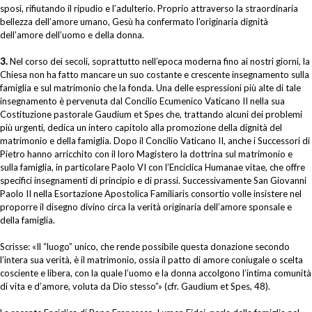
sposi, rifiutando il ripudio e l’adulterio. Proprio attraverso la straordinaria
bellezza dell’amore umano, Gesù ha confermato l’originaria dignità
dell’amore dell’uomo e della donna.
3.
Nel corso dei secoli, soprattutto nell’epoca moderna fino ai nostri giorni, la
Chiesa non ha fatto mancare un suo costante e crescente insegnamento sulla
famiglia e sul matrimonio che la fonda. Una delle espressioni più alte di tale
insegnamento è pervenuta dal Concilio Ecumenico Vaticano II nella sua
Costituzione pastorale Gaudium et Spes che, trattando alcuni dei problemi
più urgenti, dedica un intero capitolo alla promozione della dignità del
matrimonio e della famiglia. Dopo il Concilio Vaticano II, anche i Successori di
Pietro hanno arricchito con il loro Magistero la dottrina sul matrimonio e
sulla famiglia, in particolare Paolo VI con l’Enciclica Humanae vitae, che offre
specifici insegnamenti di principio e di prassi. Successivamente San Giovanni
Paolo II nella Esortazione Apostolica Familiaris consortio volle insistere nel
proporre il disegno divino circa la verità originaria dell’amore sponsale e
della famiglia.
Scrisse: «Il “luogo” unico, che rende possibile questa donazione secondo
l’intera sua verità, è il matrimonio, ossia il patto di amore coniugale o scelta
cosciente e libera, con la quale l’uomo e la donna accolgono l’intima comunità
di vita e d’amore, voluta da Dio stesso”» (cfr. Gaudium et Spes, 48).