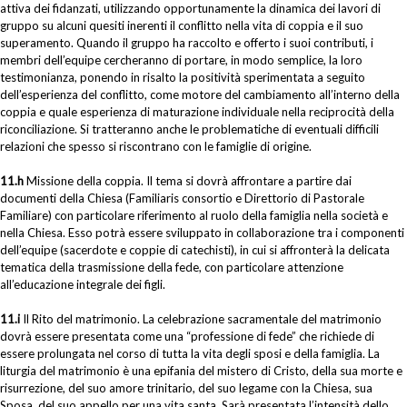
attiva dei fidanzati, utilizzando opportunamente la dinamica dei lavori di
gruppo su alcuni quesiti inerenti il conflitto nella vita di coppia e il suo
superamento. Quando il gruppo ha raccolto e offerto i suoi contributi, i
membri dell’equipe cercheranno di portare, in modo semplice, la loro
testimonianza, ponendo in risalto la positività sperimentata a seguito
dell’esperienza del conflitto, come motore del cambiamento all’interno della
coppia e quale esperienza di maturazione individuale nella reciprocità della
riconciliazione. Si tratteranno anche le problematiche di eventuali difficili
relazioni che spesso si riscontrano con le famiglie di origine.
11.h
Missione della coppia. Il tema si dovrà affrontare a partire dai
documenti della Chiesa (Familiaris consortio e Direttorio di Pastorale
Familiare) con particolare riferimento al ruolo della famiglia nella società e
nella Chiesa. Esso potrà essere sviluppato in collaborazione tra i componenti
dell’equipe (sacerdote e coppie di catechisti), in cui si affronterà la delicata
tematica della trasmissione della fede, con particolare attenzione
all’educazione integrale dei figli.
11.i
Il Rito del matrimonio. La celebrazione sacramentale del matrimonio
dovrà essere presentata come una “professione di fede” che richiede di
essere prolungata nel corso di tutta la vita degli sposi e della famiglia. La
liturgia del matrimonio è una epifania del mistero di Cristo, della sua morte e
risurrezione, del suo amore trinitario, del suo legame con la Chiesa, sua
Sposa, del suo appello per una vita santa. Sarà presentata l’intensità dello