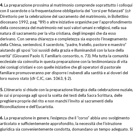
4.
La preparazione prossima al matrimonio comprende soprattutto i colloqui
con il sacerdote o la frequentazione obbligatoria dei “corsi per fidanzati” (c/r
Direttorio per la celebrazione del sacramento del matrimonio, in Bollettino
diocesano 1992, pag. *89) o altre iniziative organiche per l’approfondimento
della conoscenza del matrimonio nei suoi valori umani e religiosi, nella sua
natura di sacramento per la vita cristiana, degli impegni che da esso
derivano. Con serena chiarezza e completezza sia esposto l’insegnamento
della Chiesa, sentendosi, il sacerdote, “padre, fratello, pastore e maestro”
aiutando gli sposi “coi sussidi della grazia e illuminandoli con la luce della
verità” (Giovanni Paolo II, Familiaris consortio, n. 73). Ma tutta la comunità
ecclesiale sia coinvolta in questa preparazione con la testimonianza di vita
dei coniugi cristiani e con quelle iniziative che gli operatori di pastorale
familiare promuoveranno per disporre i nubendi alla santità e ai doveri del
loro nuovo stato (cfr CJC, can. 1063, § 2).
5.
L’itinerario si chiude con la preparazione liturgica della celebrazione nuziale,
in cui si proponga agli sposi la scelta dei testi della Sacra Scrittura, delle
preghiere proprie del rito e non manchi l’invito ai sacramenti della
Riconciliazione e dell’Eucaristia.
6.
La preparazione in genere, l’esigenza che il “corso” abbia uno svolgimento
articolato e sufficientemente approfondito, la necessità che l’istruzione
giuridica sia convenientemente condotta, domandano un tempo adeguato. Si