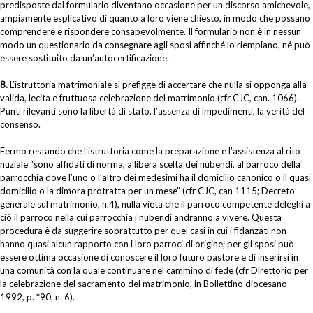
predisposte dal formulario diventano occasione per un discorso amichevole,
ampiamente esplicativo di quanto a loro viene chiesto, in modo che possano
comprendere e rispondere consapevolmente. Il formulario non è in nessun
modo un questionario da consegnare agli sposi affinché lo riempiano, né può
essere sostituito da un’autocertificazione.
8.
L’istruttoria matrimoniale si prefigge di accertare che nulla si opponga alla
valida, lecita e fruttuosa celebrazione del matrimonio (cfr CJC, can. 1066).
Punti rilevanti sono la libertà di stato, l’assenza di impedimenti, la verità del
consenso.
Fermo restando che l’istruttoria come la preparazione e l’assistenza al rito
nuziale “sono affidati di norma, a libera scelta dei nubendi, al parroco della
parrocchia dove l’uno o l’altro dei medesimi ha il domicilio canonico o il quasi
domicilio o la dimora protratta per un mese” (cfr CJC, can 1115; Decreto
generale sul matrimonio, n.4), nulla vieta che il parroco competente deleghi a
ciò il parroco nella cui parrocchia i nubendi andranno a vivere. Questa
procedura è da suggerire soprattutto per quei casi in cui i fidanzati non
hanno quasi alcun rapporto con i loro parroci di origine; per gli sposi può
essere ottima occasione di conoscere il loro futuro pastore e di inserirsi in
una comunità con la quale continuare nel cammino di fede (cfr Direttorio per
la celebrazione del sacramento del matrimonio, in Bollettino diocesano
1992, p. *90, n. 6).