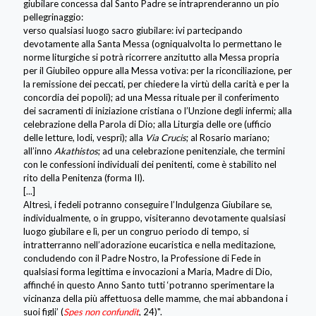
giubilare concessa dal Santo Padre se intraprenderanno un pio
pellegrinaggio:
verso qualsiasi luogo sacro giubilare: ivi partecipando
devotamente alla Santa Messa (ogniqualvolta lo permettano le
norme liturgiche si potrà ricorrere anzitutto alla Messa propria
per il Giubileo oppure alla Messa votiva: per la riconciliazione, per
la remissione dei peccati, per chiedere la virtù della carità e per la
concordia dei popoli); ad una Messa rituale per il conferimento
dei sacramenti di iniziazione cristiana o l’Unzione degli infermi; alla
celebrazione della Parola di Dio; alla Liturgia delle ore (ufficio
delle letture, lodi, vespri); alla
Via Crucis
; al Rosario mariano;
all’inno
Akathistos
; ad una celebrazione penitenziale, che termini
con le confessioni individuali dei penitenti, come è stabilito nel
rito della Penitenza (forma II).
[...]
Altresì, i fedeli potranno conseguire l’Indulgenza Giubilare se,
individualmente, o in gruppo, visiteranno devotamente qualsiasi
luogo giubilare e lì, per un congruo periodo di tempo, si
intratterranno nell’adorazione eucaristica e nella meditazione,
concludendo con il Padre Nostro, la Professione di Fede in
qualsiasi forma legittima e invocazioni a Maria, Madre di Dio,
affinché in questo Anno Santo tutti ‘potranno sperimentare la
vicinanza della più affettuosa delle mamme, che mai abbandona i
suoi figli’ (
Spes non confundit
, 24)".