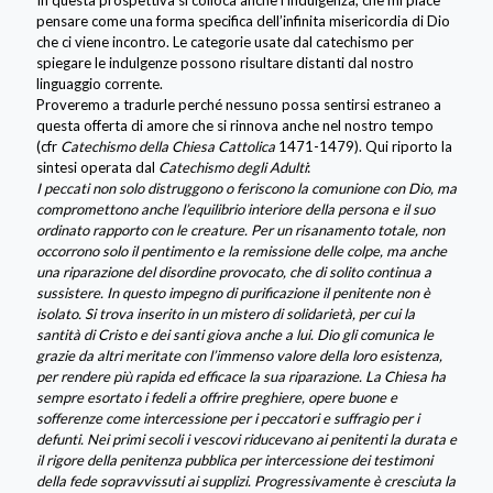
pensare come una forma specifica dell’infinita misericordia di Dio
che ci viene incontro. Le categorie usate dal catechismo per
spiegare le indulgenze possono risultare distanti dal nostro
linguaggio corrente.
Proveremo a tradurle perché nessuno possa sentirsi estraneo a
questa offerta di amore che si rinnova anche nel nostro tempo
(cfr
Catechismo della Chiesa Cattolica
1471-1479). Qui riporto la
sintesi operata dal
Catechismo degli Adulti
:
I peccati non solo distruggono o feriscono la comunione con Dio, ma
compromettono anche l’equilibrio interiore della persona e il suo
ordinato rapporto con le creature. Per un risanamento totale, non
occorrono solo il pentimento e la remissione delle colpe, ma anche
una riparazione del disordine provocato, che di solito continua a
sussistere. In questo impegno di purificazione il penitente non è
isolato. Si trova inserito in un mistero di solidarietà, per cui la
santità di Cristo e dei santi giova anche a lui. Dio gli comunica le
grazie da altri meritate con l’immenso valore della loro esistenza,
per rendere più rapida ed efficace la sua riparazione. La Chiesa ha
sempre esortato i fedeli a offrire preghiere, opere buone e
sofferenze come intercessione per i peccatori e suffragio per i
defunti. Nei primi secoli i vescovi riducevano ai penitenti la durata e
il rigore della penitenza pubblica per intercessione dei testimoni
della fede sopravvissuti ai supplizi. Progressivamente è cresciuta la