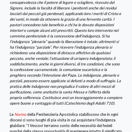
consapevolezza che il potere di legare e sciogliere, ricevuto dal
Signore, include la facoltà di liberare i penitenti anche dei residui
lasciati dai peccati già perdonati, applicando loro i meriti di Cristo e
dei santi, in modo da ottenere la grazia di una fervente carità. I
pastori concedono tale beneficio a chi ha le dovute disposizioni
interiori e compie alcuni atti prescritti. Questo loro intervento nel
cammino penitenziale è la concessione dell’indulgenza. Si ha
l’indulgenza “plenaria” quando la liberazione è totale; altrimenti si
ha l’indulgenza “parziale”. Per ricevere l’indulgenza plenaria si
richiedono: una disposizione di distacco affettivo da qualsiasi
peccato, anche veniale; l’attuazione di un’opera indulgenziata; il
soddisfacimento, anche in giorni diversi, di tre condizioni, che sono
la confessione sacramentale, la comunione eucaristica e la
preghiera secondo l’intenzione del Papa. Le indulgenze, plenarie e
parziali, possono essere applicate ai defunti a modo di suffragio. La
pratica delle indulgenze non pregiudica il valore di altri mezzi di
purificazione, come anzitutto la santa Messa e l’offerta della
propria sofferenza. Costituisce anzi un incoraggiamento a compiere
opere buone a vantaggio di tutti (Catechismo degli Adulti 710).
Le
Norme
della Penitenzieria Apostolica stabiliscono che in ogni
diocesi ci sono luoghi di pia visita in cui acquistare l’indulgenza
giubilare: “I Vescovi terranno conto delle necessità dei fedeli
nonché della stessa opportunità di mantenere intatto il significato