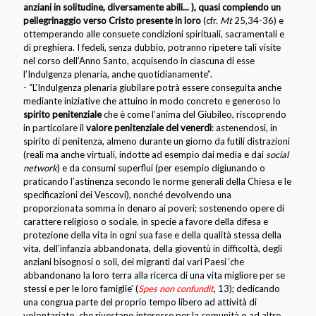
anziani in solitudine, diversamente abili... ), quasi compiendo un
pellegrinaggio verso Cristo presente in loro
(cfr.
Mt
25,34-36) e
ottemperando alle consuete condizioni spirituali, sacramentali e
di preghiera. I fedeli, senza dubbio, potranno ripetere tali visite
nel corso dell’Anno Santo, acquisendo in ciascuna di esse
l’Indulgenza plenaria, anche quotidianamente”.
- “L’Indulgenza plenaria giubilare potrà essere conseguita anche
mediante iniziative che attuino in modo concreto e generoso lo
spirito penitenziale
che è come l’anima del Giubileo, riscoprendo
in particolare il
valore penitenziale del venerdì
: astenendosi, in
spirito di penitenza, almeno durante un giorno da futili distrazioni
(reali ma anche virtuali, indotte ad esempio dai media e dai
social
network
) e da consumi superflui (per esempio digiunando o
praticando l’astinenza secondo le norme generali della Chiesa e le
specificazioni dei Vescovi), nonché devolvendo una
proporzionata somma in denaro ai poveri; sostenendo opere di
carattere religioso o sociale, in specie a favore della difesa e
protezione della vita in ogni sua fase e della qualità stessa della
vita, dell’infanzia abbandonata, della gioventù in difficoltà, degli
anziani bisognosi o soli, dei migranti dai vari Paesi ‘che
abbandonano la loro terra alla ricerca di una vita migliore per se
stessi e per le loro famiglie’ (
Spes non confundit
, 13); dedicando
una congrua parte del proprio tempo libero ad attività di
volontariato, che rivestano interesse per la comunità o ad altre