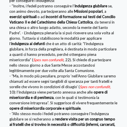
per conseguire l’indulgenza:
- “Inoltre, i fedeli potranno conseguire l’
Indulgenza giubilare
se,
con animo devoto, parteciperanno alle
Missioni popolari
, a
esercizi spirituali
o ad
incontri di formazione sui testi del Concilio
Vaticano II e del Catechismo della Chiesa Cattolica
, da tenersi in
una chiesa o altro luogo adatto, secondo la mente del Santo
Padre”. - L’indulgenza plenaria la si può ricevere una sola volta al
giorno. Tuttavia si stabiliscono le modalità per applicare
l’
indulgenza ai defunti
che è un atto di carità: “l’indulgenza
giubilare, in forza della preghiera, è destinata in modo particolare
a quanti ci hanno preceduto, perché ottengano piena
misericordia” (
Spes non confundit
, 22). Si chiede di partecipare
nello stesso giorno a due Sante Messe accostandosi
legittimamente per due volte alla Santa Comunione.
- “Ma, in modo più peculiare, proprio ‘nell’Anno Giubilare saremo
chiamati ad essere segni tangibili di speranza per tanti fratelli e
sorelle che vivono in condizioni di disagio’ (
Spes non confundit,
10): l’Indulgenza viene pertanto annessa anche alle
opere di
misericordia e di penitenza
, con le quali si testimonia la
conversione intrapresa”. Si suggerisce di vivere frequentemente le
opere di misericordia corporale e spirituale
.
- “Allo stesso modo i fedeli potranno conseguire l’Indulgenza
giubilare se si recheranno a
rendere visita per un congruo tempo
ai fratelli che si trovino in necessità o difficoltà (infermi, carcerati,