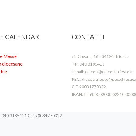
 E CALENDARI
CONTATTI
te Messe
via Cavana, 16 - 34124 Trieste
o diocesano
Tel. 040 3185411
chie
E-mail: diocesi@diocesi.trieste.it
PEC: diocesitrieste@pec.chiesacat
C.F. 90034770322
IBAN: IT 98 K 02008 02210 000
el. 040 3185411 C.F. 90034770322