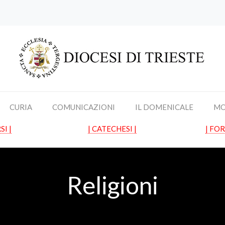
CURIA
COMUNICAZIONI
IL DOMENICALE
MO
SI |
| CATECHESI |
| FO
Religioni