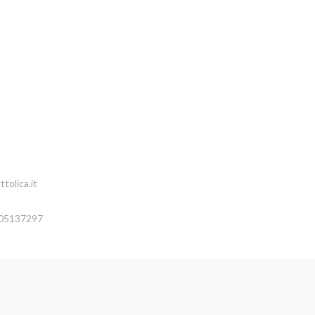
tolica.it
005137297