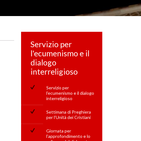
Servizio per
l'ecumenismo e il
dialogo
interreligioso
Servizio per
l’ecumenismo e il dialogo
interreligioso
Settimana di Preghiera
per l’Unità dei Cristiani
Giornata per
l’approfondimento e lo