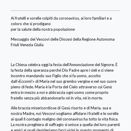
Ai fratelli e sorelle colpiti da coronavirus, ai loro familiari e a
coloro che si prodigano
per la salute della nostra popolazione
Messaggio dei Vescovi delle Diocesi della Regione Autonoma
Friuli Venezia Giulia
La Chiesa celebra oggi la festa dell’Annunciazione del Signore. È
la festa della speranza perché Dio Padre apre i cieli e ci viene
incontro mandando suo Figlio che si fa uomo, accolto
dall’«Eccomi!» di Maria nel suo grembo vergine e nel suo cuore
pieno di fede. Maria è la Porta del Cielo attraverso cui Gesù
entra in mezzo a noi e abbraccia ogni uomo come proprio
fratello senza più abbandonarlo né in vita, né in morte.
Alle braccia misericordiose di Gesù risorto e di Maria, sua e
nostra Madre, noi Vescovi vogliamo affidare i fratelli e le sorelle
ai quali il contagio maligno del coronavirus ha tolto la vita fisica.
La nostra preghiera di suffragio si unisce a quella dei loro parenti
e amici ai quali desideriamo farci vicini in questo momento di