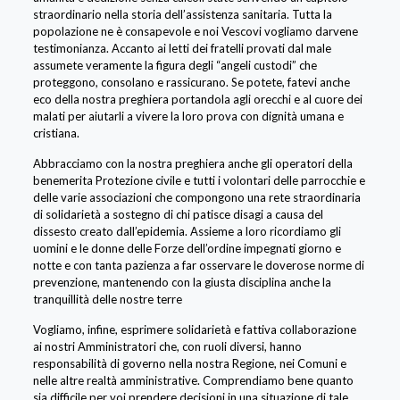
straordinario nella storia dell’assistenza sanitaria. Tutta la
popolazione ne è consapevole e noi Vescovi vogliamo darvene
testimonianza. Accanto ai letti dei fratelli provati dal male
assumete veramente la figura degli “angeli custodi” che
proteggono, consolano e rassicurano. Se potete, fatevi anche
eco della nostra preghiera portandola agli orecchi e al cuore dei
malati per aiutarli a vivere la loro prova con dignità umana e
cristiana.
Abbracciamo con la nostra preghiera anche gli operatori della
benemerita Protezione civile e tutti i volontari delle parrocchie e
delle varie associazioni che compongono una rete straordinaria
di solidarietà a sostegno di chi patisce disagi a causa del
dissesto creato dall’epidemia. Assieme a loro ricordiamo gli
uomini e le donne delle Forze dell’ordine impegnati giorno e
notte e con tanta pazienza a far osservare le doverose norme di
prevenzione, mantenendo con la giusta disciplina anche la
tranquillità delle nostre terre
Vogliamo, infine, esprimere solidarietà e fattiva collaborazione
ai nostri Amministratori che, con ruoli diversi, hanno
responsabilità di governo nella nostra Regione, nei Comuni e
nelle altre realtà amministrative. Comprendiamo bene quanto
sia difficile per voi prendere decisioni in una situazione di tale