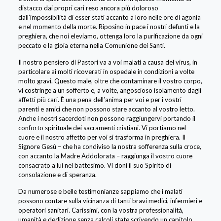
distacco dai propri cari reso ancora più doloroso
dall’impossibilità di esser stati accanto a loro nelle ore di agonia
e nel momento della morte. Riposino in pace i nostri defunti e la
preghiera, che noi eleviamo, ottenga loro la purificazione da ogni
peccato e la gioia eterna nella Comunione dei Santi.
Il nostro pensiero di Pastori va a voi malati a causa del virus, in
particolare ai molti ricoverati in ospedale in condizioni a volte
molto gravi. Questo male, oltre che contaminare il vostro corpo,
vi costringe a un sofferto e, a volte, angoscioso isolamento dagli
affetti più cari. È una pena dell’anima per voi e per i vostri
parenti e amici che non possono stare accanto al vostro letto.
Anche i nostri sacerdoti non possono raggiungervi portando il
conforto spirituale dei sacramenti cristiani. Vi portiamo nel
cuore e il nostro affetto per voi si trasforma in preghiera. Il
Signore Gesù – che ha condiviso la nostra sofferenza sulla croce,
con accanto la Madre Addolorata – raggiunga il vostro cuore
consacrato a lui nel battesimo. Vi doni il suo Spirito di
consolazione e di speranza.
Da numerose e belle testimonianze sappiamo che i malati
possono contare sulla vicinanza di tanti bravi medici, infermieri e
operatori sanitari. Carissimi, con la vostra professionalità,
umanità e dedizione senza calcoli state scrivendo un capitolo