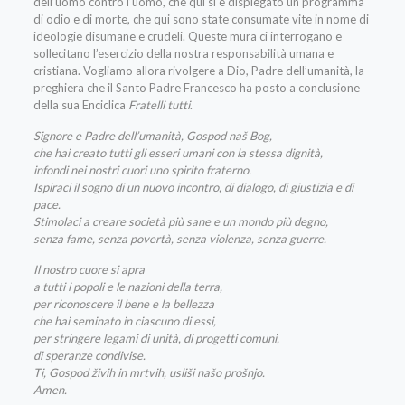
dell’uomo contro l’uomo, che qui si è dispiegato un programma
di odio e di morte, che qui sono state consumate vite in nome di
ideologie disumane e crudeli. Queste mura ci interrogano e
sollecitano l’esercizio della nostra responsabilità umana e
cristiana. Vogliamo allora rivolgere a Dio, Padre dell’umanità, la
preghiera che il Santo Padre Francesco ha posto a conclusione
della sua Enciclica
Fratelli tutti
.
Signore e Padre dell’umanità,
Gospod naš Bog,
che hai creato tutti gli esseri umani con la stessa dignità,
infondi nei nostri cuori uno spirito fraterno.
Ispiraci il sogno di un nuovo incontro, di dialogo, di giustizia e di
pace.
Stimolaci a creare società più sane e un mondo più degno,
senza fame, senza povertà, senza violenza, senza guerre.
Il nostro cuore si apra
a tutti i popoli e le nazioni della terra,
per riconoscere il bene e la bellezza
che hai seminato in ciascuno di essi,
per stringere legami di unità, di progetti comuni,
di speranze condivise.
Ti, Gospod živih in mrtvih, usliši našo prošnjo.
Amen.