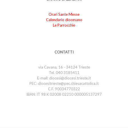
Orari Sante Messe
Calendario diocesano
Le Parrocchie
CONTATTI
via Cavana, 16 - 34124 Trieste
Tel. 040 3185411
E-mail: diocesi@diocesi.trieste.it
PEC: diocesitrieste@pec.chiesacattolica.it
C.F. 90034770322
IBAN: IT 98 K 02008 02210 000005137297