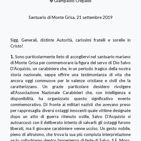
✠ Giampaolo Crepaldi
Santuario di Monte Grisa, 21 settembre 2019
Sigg. Generali, distinte Autorità, carissimi fratelli e sorelle in
Cristo!
1.
Sono particolarmente lieto di accogliervi nel santuario mariano
di Monte Grisa per commemorare la figura del servo di Dio Salvo
D’Acquisto, un carabiniere che, in un periodo tragico della nostra
storia nazionale, seppe offrire una testimonianza di vita che
ancora oggi commuove per le valenze cristiane e civili che la
caratterizzano. Un grazie particolare desidero rivolgere
all’Associazione Nazionale Carabinieri che, con intelligenza e
disponibilità, ha organizzato questo significativo evento
commemorativo. Di fronte ai militari nazisti che avevano preso
per rappresaglia diversi ostaggi innocenti quale vittime designate
dopo un atto di guerra ritenuto ostile, Salvo D’Acquisto si
autoaccusò con il deliberato intento di salvarli: gli ostaggi furono
liberati, ma il giovane carabiniere venne ucciso. Un gesto nobile,
pieno di altruismo, che trova la sua più compiuta interpretazione
se lo collochiamo dentro l’esperienza di fede di Salvo. S.E. Mons.