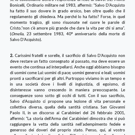
Bonicelli, Ordinario militare nel 1983, affermò: “Salvo D’Acquisto
ha fatto il suo dovere in grado eroico, ben oltre quello che il
regolamento gli chiedeva. Ma perché lo ha fatto? Forse, in quel
momento tragico, gli sono risuonate nel cuore le parole di
Cristo.”non c’è amore più grande che dare la vita per chi si ama”.
(
Omelia
, 23 settembre 1983, 40° anniversario della morte di
Salvo D’Acquisto).
2.
Carissimi fratelli e sorelle, il sacrificio di Salvo D’Acquisto non
deve restare un fatto consegnato al passato, ma deve essere un
evento che continua ad interpellarci. Anche oggi abbiamo bisogno
di uomini come Lui: uomini di pace; uomini generosi e leali; uomini
pronti a sacrificarsi per gli altri. Purtroppo viviamo in un tempo e
in una società dove i livelli di ingiustizia, di egoismo, di
disinteresse vanno crescendo in maniera preoccupante. Le
conseguenze sono sotto gli occhi di tutti. Con il suo sacrificio,
Salvo d’Acquisto ci propone una lezione di vita personale e
collettiva diversa, quella della santità cristiana. San Giovanni
Paolo II, in un discorso ai Carabinieri del 26 febbraio 2001,
affermò: “La storia dell’Arma dei Carabinieri dimostra che si può
raggiungere la vetta della santità nell’adempimento fedele e
generoso dei doveri del proprio stato. Penso, qui, al vostro