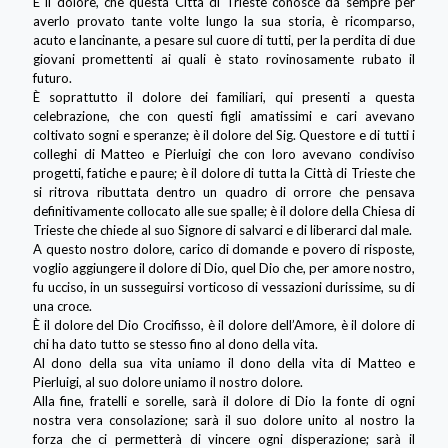
E il dolore, che questa Città di Trieste conosce da sempre per
averlo provato tante volte lungo la sua storia, è ricomparso,
acuto e lancinante, a pesare sul cuore di tutti, per la perdita di due
giovani promettenti ai quali è stato rovinosamente rubato il
futuro.
È soprattutto il dolore dei familiari, qui presenti a questa
celebrazione, che con questi figli amatissimi e cari avevano
coltivato sogni e speranze; è il dolore del Sig. Questore e di tutti i
colleghi di Matteo e Pierluigi che con loro avevano condiviso
progetti, fatiche e paure; è il dolore di tutta la Città di Trieste che
si ritrova ributtata dentro un quadro di orrore che pensava
definitivamente collocato alle sue spalle; è il dolore della Chiesa di
Trieste che chiede al suo Signore di salvarci e di liberarci dal male.
A questo nostro dolore, carico di domande e povero di risposte,
voglio aggiungere il dolore di Dio, quel Dio che, per amore nostro,
fu ucciso, in un susseguirsi vorticoso di vessazioni durissime, su di
una croce.
È il dolore del Dio Crocifisso, è il dolore dell’Amore, è il dolore di
chi ha dato tutto se stesso fino al dono della vita.
Al dono della sua vita uniamo il dono della vita di Matteo e
Pierluigi, al suo dolore uniamo il nostro dolore.
Alla fine, fratelli e sorelle, sarà il dolore di Dio la fonte di ogni
nostra vera consolazione; sarà il suo dolore unito al nostro la
forza che ci permetterà di vincere ogni disperazione; sarà il