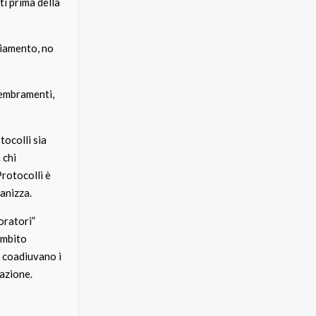
ti prima della
ziamento, no
sembramenti,
tocolli sia
 chi
Protocolli è
ganizza.
voratori”
ambito
e coadiuvano i
nazione.