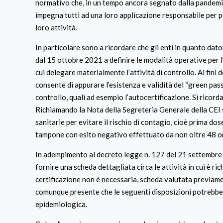
normativo che, in un tempo ancora segnato dalla pandemia
impegna tutti ad una loro applicazione responsabile per per
loro attività.
In particolare sono a ricordare che gli enti in quanto dato
dal 15 ottobre 2021 a definire le modalità operative per l’
cui delegare materialmente l’attività di controllo. Ai fini
consente di appurare l’esistenza e validità del “green p
controllo, quali ad esempio l’autocertificazione. Si ricord
Richiamando la Nota della Segreteria Generale della CEI so
sanitarie per evitare il rischio di contagio, cioè prima d
tampone con esito negativo effettuato da non oltre 48 o
In adempimento al decreto legge n. 127 del 21 settembre 2
fornire una scheda dettagliata circa le attività in cui è ri
certificazione non è necessaria, scheda valutata previamen
comunque presente che le seguenti disposizioni potrebbe
epidemiologica.