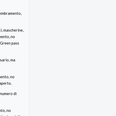
ssembramento,
i, mascherine,
mento, no
o Green pass
sario, ma
mento, no
aperto.
 numero di
nto, no