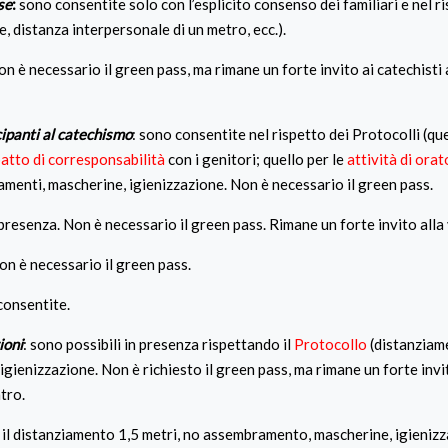
se
:
sono consentite solo con l’esplicito consenso dei familiari e nel r
, distanza interpersonale di un metro, ecc.).
Non è necessario il green pass, ma rimane un forte invito ai catechisti 
cipanti al catechismo
: sono consentite nel rispetto dei Protocolli (qu
atto di corresponsabilità
con i genitori; quello per le
attività di orat
enti, mascherine, igienizzazione. Non è necessario il green pass.
 presenza. Non è necessario il green pass. Rimane un forte invito all
Non è necessario il green pass.
consentite.
ioni
: sono possibili in presenza rispettando il
Protocollo
(distanziam
ienizzazione. Non è richiesto il green pass, ma rimane un forte invi
tro.
il distanziamento 1,5 metri, no assembramento, mascherine, igieniz