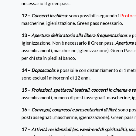
necessario il green pass.
12 –
Concerti in chiesa
: sono possibili seguendo i
Protoco
mascherine, igienizzazione. Green pass necessario.
13 –
Apertura dell’oratorio alla libera frequentazione
: è p
igienizzazione. Non è necessario il Green pass.
Apertura d
assembramenti, mascherine, igienizzazione). Green Pass ne
per chi sta in piedi al banco.
14 –
Doposcuola
: è possibile con distanziamento di 1 me
sono esclusi i minorenni di 12 anni.
15 –
Proiezioni, spettacoli teatrali, concerti in cinema e te
assembramenti, numero di posti assegnati, mascherine, igie
16 –
Convegni, congressi e presentazioni di libri
: sono pos
posti assegnati, mascherine, igienizzazione). Green pass n
17 –
Attività residenziali (es. week-end di spiritualità, usci