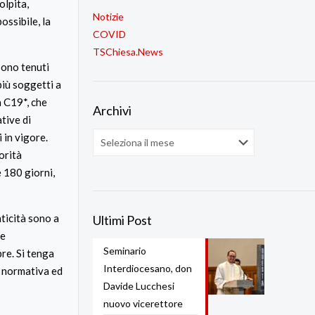
olpita,
Notizie
ossibile, la
COVID
TSChiesa.News
 sono tenuti
più soggetti a
a C19*, che
Archivi
tive di
 in vigore.
Archivi
orità
e 180 giorni,
ticità sono a
Ultimi Post
le
Seminario
bre. Si tenga
Interdiocesano, don
e normativa ed
Davide Lucchesi
nuovo vicerettore