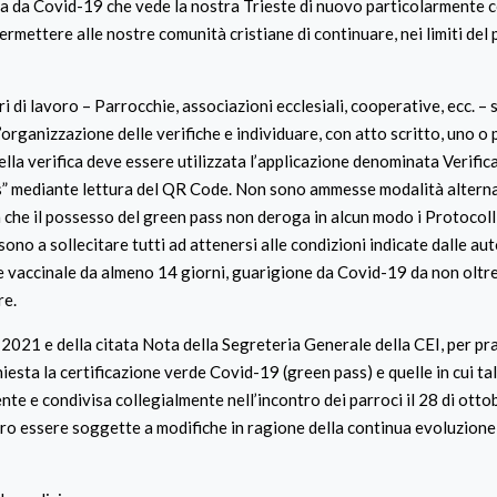
 da Covid-19 che vede la nostra Trieste di nuovo particolarmente c
mettere alle nostre comunità cristiane di continuare, nei limiti del p
ri di lavoro – Parrocchie, associazioni ecclesiali, cooperative, ecc. –
organizzazione delle verifiche e individuare, con atto scritto, uno o 
 della verifica deve essere utilizzata l’applicazione denominata Verific
ass” mediante lettura del QR Code. Non sono ammesse modalità alterna
a che il possesso del green pass non deroga in alcun modo i Protocolli
no a sollecitare tutti ad attenersi alle condizioni indicate dalle aut
ose vaccinale da almeno 14 giorni, guarigione da Covid-19 da non oltr
re.
021 e della citata Nota della Segreteria Generale della CEI, per pra
chiesta la certificazione verde Covid-19 (green pass) e quelle in cui ta
te e condivisa collegialmente nell’incontro dei parroci il 28 di otto
ro essere soggette a modifiche in ragione della continua evoluzion