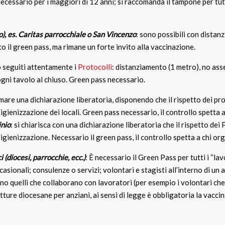
cessario per i maggiori di 12 anni; si raccomanda il tampone per tut
io), es. Caritas parrocchiale o San Vincenzo
: sono possibili con distan
 il green pass, ma rimane un forte invito alla vaccinazione.
o seguiti attentamente i
Protocolli
: distanziamento (1 metro), no as
 ogni tavolo al chiuso. Green pass necessario.
irmare una dichiarazione liberatoria, disponendo che il rispetto dei pro
l’igienizzazione dei locali. Green pass necessario, il controllo spetta a
inio
: si chiarisca con una dichiarazione liberatoria che il rispetto dei 
l’igienizzazione. Necessario il green pass, il controllo spetta a chi or
 (diocesi, parrocchie, ecc.)
: È necessario il Green Pass per tutti i “la
asionali; consulenze o servizi; volontari e stagisti all’interno di un 
 sono quelli che collaborano con lavoratori (per esempio i volontari ch
tture diocesane per anziani, ai sensi di legge è obbligatoria la vacci