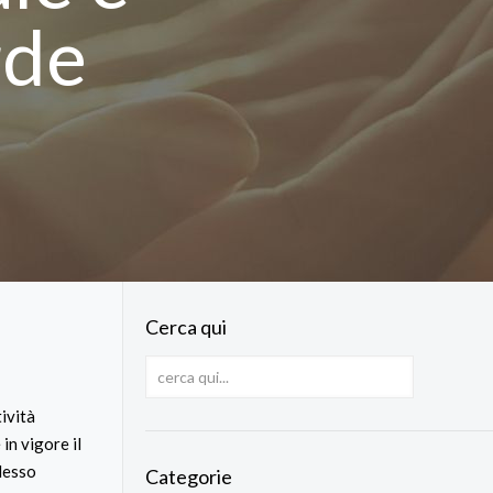
rde
Cerca qui
ività
in vigore il
plesso
Categorie