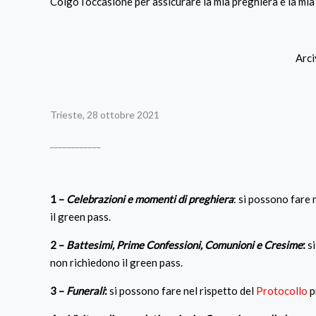
Colgo l’occasione per assicurare la mia preghiera e la mia
Arci
Trieste, 28 ottobre 2021
____________
1 –
Celebrazioni e momenti di preghiera
: si possono fare 
il green pass.
2 –
Battesimi, Prime Confessioni, Comunioni e Cresime
:
si
non richiedono il green pass.
3 –
Funerali
:
si possono fare nel rispetto del
Protocollo
p