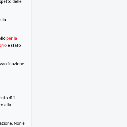
ispetto delle
alla
ello
per la
orio
è stato
a vaccinazione
ento di 2
to alla
zazione. Non è