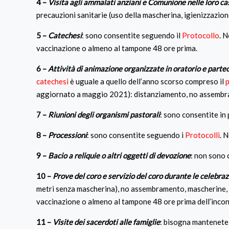
4 –
Visita agli ammalati anziani e Comunione nelle loro ca
precauzioni sanitarie (uso della mascherina, igienizzazione
5 –
Catechesi
: sono consentite seguendo il
Protocollo
. 
vaccinazione o almeno al tampone 48 ore prima.
6 –
Attività di animazione organizzate in oratorio e parte
catechesi
è uguale a quello dell’anno scorso compreso il
p
aggiornato a maggio 2021): distanziamento, no assembram
7 –
Riunioni degli organismi pastorali
: sono consentite in
8 –
Processioni
: sono consentite seguendo i
Protocolli
. 
9 –
Bacio a reliquie o altri oggetti di devozione
: non sono 
10 –
Prove del coro e servizio del coro durante le celebraz
metri senza mascherina), no assembramento, mascherine, ig
vaccinazione o almeno al tampone 48 ore prima dell’incon
11 –
Visite dei sacerdoti alle famiglie
: bisogna mantenete 