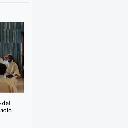
o del
paolo