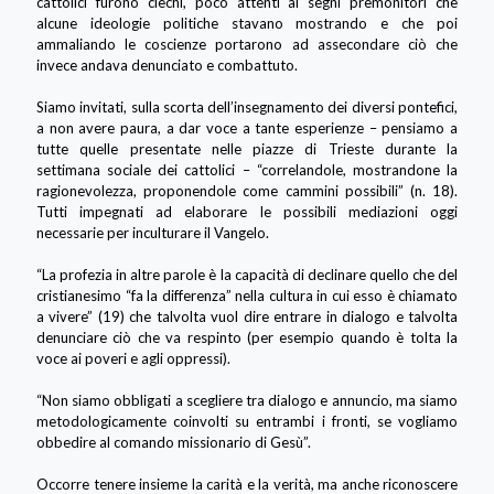
cattolici furono ciechi, poco attenti ai segni premonitori che
alcune ideologie politiche stavano mostrando e che poi
ammaliando le coscienze portarono ad assecondare ciò che
invece andava denunciato e combattuto.
Siamo invitati, sulla scorta dell’insegnamento dei diversi pontefici,
a non avere paura, a dar voce a tante esperienze – pensiamo a
tutte quelle presentate nelle piazze di Trieste durante la
settimana sociale dei cattolici – “correlandole, mostrandone la
ragionevolezza, proponendole come cammini possibili” (n. 18).
Tutti impegnati ad elaborare le possibili mediazioni oggi
necessarie per inculturare il Vangelo.
“La profezia in altre parole è la capacità di declinare quello che del
cristianesimo “fa la differenza” nella cultura in cui esso è chiamato
a vivere” (19) che talvolta vuol dire entrare in dialogo e talvolta
denunciare ciò che va respinto (per esempio quando è tolta la
voce ai poveri e agli oppressi).
“Non siamo obbligati a scegliere tra dialogo e annuncio, ma siamo
metodologicamente coinvolti su entrambi i fronti, se vogliamo
obbedire al comando missionario di Gesù”.
Occorre tenere insieme la carità e la verità, ma anche riconoscere