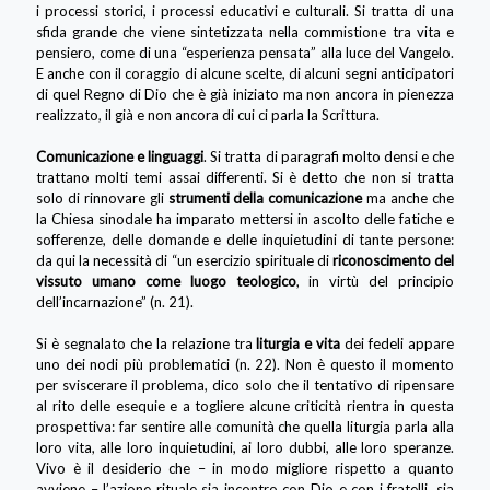
i processi storici, i processi educativi e culturali. Si tratta di una
sfida grande che viene sintetizzata nella commistione tra vita e
pensiero, come di una “esperienza pensata” alla luce del Vangelo.
E anche con il coraggio di alcune scelte, di alcuni segni anticipatori
di quel Regno di Dio che è già iniziato ma non ancora in pienezza
realizzato, il già e non ancora di cui ci parla la Scrittura.
Comunicazione e linguaggi
. Si tratta di paragrafi molto densi e che
trattano molti temi assai differenti. Si è detto che non si tratta
solo di rinnovare gli
strumenti della comunicazione
ma anche che
la Chiesa sinodale ha imparato mettersi in ascolto delle fatiche e
sofferenze, delle domande e delle inquietudini di tante persone:
da qui la necessità di “un esercizio spirituale di
riconoscimento del
vissuto umano come luogo teologico
, in virtù del principio
dell’incarnazione” (n. 21).
Si è segnalato che la relazione tra
liturgia e vita
dei fedeli appare
uno dei nodi più problematici (n. 22). Non è questo il momento
per sviscerare il problema, dico solo che il tentativo di ripensare
al rito delle esequie e a togliere alcune criticità rientra in questa
prospettiva: far sentire alle comunità che quella liturgia parla alla
loro vita, alle loro inquietudini, ai loro dubbi, alle loro speranze.
Vivo è il desiderio che – in modo migliore rispetto a quanto
avviene – l’azione rituale sia incontro con Dio e con i fratelli, sia