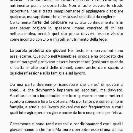
nutrimento per la propria fede. Non è facile trovare le strade
opportune, non si tratta semplicemente di aggiungere o togliere
qualcosa, ma sappiamo che questa sarà una sfida da cogliere.
Certamente
l’arte del celebrare
va curata continuamente. E in
essa saper cogliere lo spessore umano concreto di chi sta
nell’assemblea, perché quel rito possa davvero essere vissuto
come incontro con Dio e i fratelli e nutrimento della fede.
La parola profetica dei giovani
. Nel testo le osservazioni sono
assai scarne. Qualcuno nell’Assemblea sinodale ha proposto che
questi paragrafi potevano essere incrementati (così pure quando
si tratta in alte parti delle donne), come anche dare spazio a
qualche riflessione sulla famiglia e sul lavoro.
Da una parte dovremmo riconoscere che un po’ di giovani ci
sono… e che dovremmo imparare ad ascoltarli, ma davvero.
Ascoltare le loro inquietudini e le loro speranze e non a metterci
subito a spiegare loro la dottrina. Ma poi tante persone hanno in
famiglia, a scuola, sul lavoro giovani che non frequentano e con i
quali interagire per accogliere anche da loro una parola profetica.
Certamente ci sono tanti ostacoli e condizionamenti con i quali i
giovani hanno a che fare. Ma pure dovrebbe esserci una chiesa,