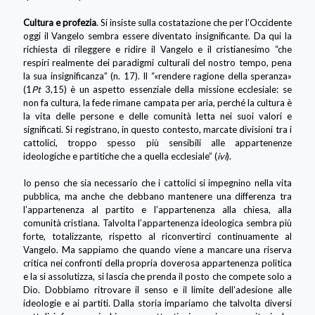
Cultura e profezia
. Si insiste sulla costatazione che per l’Occidente
oggi il Vangelo sembra essere diventato insignificante. Da qui la
richiesta di rileggere e ridire il Vangelo e il cristianesimo “che
respiri realmente dei paradigmi culturali del nostro tempo, pena
la sua insignificanza” (n. 17). Il “«rendere ragione della speranza»
(1
Pt
3,15) è un aspetto essenziale della missione ecclesiale: se
non fa cultura, la fede rimane campata per aria, perché la cultura è
la vita delle persone e delle comunità letta nei suoi valori e
significati. Si registrano, in questo contesto, marcate divisioni tra i
cattolici, troppo spesso più sensibili alle appartenenze
ideologiche e partitiche che a quella ecclesiale” (
ivi
).
Io penso che sia necessario che i cattolici si impegnino nella vita
pubblica, ma anche che debbano mantenere una differenza tra
l’appartenenza al partito e l’appartenenza alla chiesa, alla
comunità cristiana. Talvolta l’appartenenza ideologica sembra più
forte, totalizzante, rispetto al riconvertirci continuamente al
Vangelo. Ma sappiamo che quando viene a mancare una riserva
critica nei confronti della propria doverosa appartenenza politica
e la si assolutizza, si lascia che prenda il posto che compete solo a
Dio. Dobbiamo ritrovare il senso e il limite dell’adesione alle
ideologie e ai partiti. Dalla storia impariamo che talvolta diversi