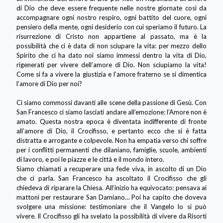
di Dio che deve essere frequente nelle nostre giornate così da
accompagnare ogni nostro respiro, ogni battito del cuore, ogni
pensiero della mente, ogni desiderio con cui speriamo il futuro. La
risurrezione di Cristo non appartiene al passato, ma è la
possibilità che ci è data di non sciupare la vita: per mezzo dello
Spirito che ci ha dato noi siamo immessi dentro la vita di Dio,
rigenerati per vivere dell’amore di Dio. Non sciupiamo la vita!
Come si fa a vivere la giustizia e l’amore fraterno se si dimentica
l’amore di Dio per noi?
Ci siamo commossi davanti alle scene della passione di Gesù. Con
San Francesco ci siamo lasciati andare all’emozione: l’Amore non è
amato. Questa nostra epoca è diventata indifferente di fronte
all’amore di Dio, il Crocifisso, e pertanto ecco che si è fatta
distratta e arrogante e colpevole. Non ha empatia verso chi soffre
per i conflitti permanenti che dilaniano, famiglie, scuole, ambienti
di lavoro, e poi le piazze e le città e il mondo intero.
Siamo chiamati a recuperare una fede viva, in ascolto di un Dio
che ci parla. San Francesco ha ascoltato il Crocifisso che gli
chiedeva di riparare la Chiesa. All’inizio ha equivocato: pensava ai
mattoni per restaurare San Damiano… Poi ha capito che doveva
svolgere una missione: testimoniare che il Vangelo lo si può
vivere. Il Crocifisso gli ha svelato la possibilità di vivere da Risorti