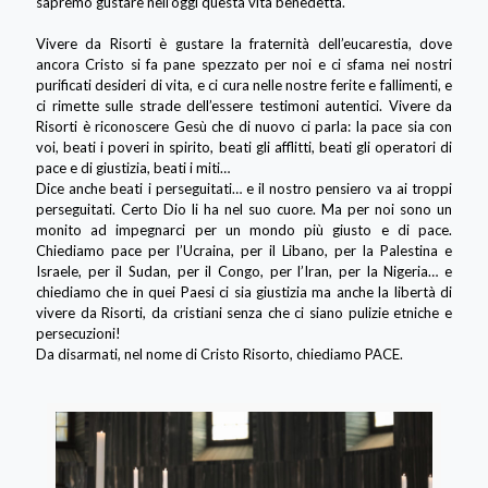
sapremo gustare nell’oggi questa vita benedetta.
Vivere da Risorti è gustare la fraternità dell’eucarestia, dove
ancora Cristo si fa pane spezzato per noi e ci sfama nei nostri
purificati desideri di vita, e ci cura nelle nostre ferite e fallimenti, e
ci rimette sulle strade dell’essere testimoni autentici. Vivere da
Risorti è riconoscere Gesù che di nuovo ci parla: la pace sia con
voi, beati i poveri in spirito, beati gli afflitti, beati gli operatori di
pace e di giustizia, beati i miti…
Dice anche beati i perseguitati… e il nostro pensiero va ai troppi
perseguitati. Certo Dio li ha nel suo cuore. Ma per noi sono un
monito ad impegnarci per un mondo più giusto e di pace.
Chiediamo pace per l’Ucraina, per il Libano, per la Palestina e
Israele, per il Sudan, per il Congo, per l’Iran, per la Nigeria… e
chiediamo che in quei Paesi ci sia giustizia ma anche la libertà di
vivere da Risorti, da cristiani senza che ci siano pulizie etniche e
persecuzioni!
Da disarmati, nel nome di Cristo Risorto, chiediamo PACE.