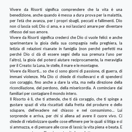
Vivere da Risorti significa comprendere che la vita è una
benedizione, anche quando è messa a dura prova per la malattia,
per l’età che avanza, per i propri sbagli, peccati e fallimenti. Dio
non ci lascia soli; Dio ci ama, e a noi lasciarci amare per diventare
riflesso del suo amore.
Vivere da Risorti significa crederci che Dio ci vuole felici: e anche
sperimentare la gioia della sua compagnia nella preghiera, la
letizia di relazioni risanate in famiglia (non perché perfetti ma
perché Dio ci dà di essere segni della sua premura l’uno per
l’altro), la gioia del poterci aiutare reciprocamente, la meraviglia
per il Creato: la Luna, le stelle, il mare e le montagne.
Vivere da Risorti… so che ci sono giorni di passione, di guerra, di
immani violenze. Ma Dio ci chiede di risollevarci e di spenderci
con coraggio, fino anche a dare la vita, ma nella direzione della
riconciliazione, del perdono, della misericordia. A cominciare dai
familiari per contagiare il mondo intero.
Il Risorto è lì, che ti attende, che ti dà coraggio, che ti spinge a
gustare spazi di vita riscattati dalla fretta del produrre e dello
sciupare, dell’evadere nel chiasso e nel consumismo… Lui
sorprende e arriva, per chi si allena ad avere il cuore vivo. Ci
chiede di relativizzare quelle cose effimere per le quali si litiga e ci
si ammazza, e di pensare alle cose di lassù: la vita piena e beata. E