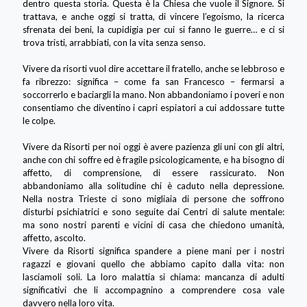
dentro questa storia. Questa è la Chiesa che vuole il Signore. Si
trattava, e anche oggi si tratta, di vincere l’egoismo, la ricerca
sfrenata dei beni, la cupidigia per cui si fanno le guerre… e ci si
trova tristi, arrabbiati, con la vita senza senso.
Vivere da risorti vuol dire accettare il fratello, anche se lebbroso e
fa ribrezzo: significa – come fa san Francesco – fermarsi a
soccorrerlo e baciargli la mano. Non abbandoniamo i poveri e non
consentiamo che diventino i capri espiatori a cui addossare tutte
le colpe.
Vivere da Risorti per noi oggi è avere pazienza gli uni con gli altri,
anche con chi soffre ed è fragile psicologicamente, e ha bisogno di
affetto, di comprensione, di essere rassicurato. Non
abbandoniamo alla solitudine chi è caduto nella depressione.
Nella nostra Trieste ci sono migliaia di persone che soffrono
disturbi psichiatrici e sono seguite dai Centri di salute mentale:
ma sono nostri parenti e vicini di casa che chiedono umanità,
affetto, ascolto.
Vivere da Risorti significa spandere a piene mani per i nostri
ragazzi e giovani quello che abbiamo capito dalla vita: non
lasciamoli soli. La loro malattia si chiama: mancanza di adulti
significativi che li accompagnino a comprendere cosa vale
davvero nella loro vita.