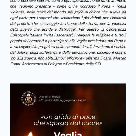
che è possibile sperare contro ogni speranza, nonostante la morte
che vediamo presente – come ci ha ricordato il Papa – “nella
violenza, nelle ferite del mondo, nel grido di dolore che si leva da
ogni parte per i soprusi che schiacciano i più deboli, per l’idolatria
del profitto che saccheggia le risorse della terra, per la violenza
della guerra che uccide e distrugge”. Per questo, la Conferenza
Episcopale italiana invita i sacerdoti, i religiosi, le religiose e tutto il
popolo dei credenti a partecipare alla veglia presieduta dal Papa o
a raccogliersi in preghiera nelle comunità locali: fermiamo il vortice
del dolore, della sofferenza e della devastazione, diciamo il nostro
‘no’ alla guerra, non abituiamoci all’orrore», afferma il card. Matteo
Zuppi, Arcivescovo di Bologna e Presidente della CEI.