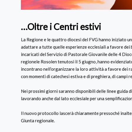
…Oltre i Centri estivi
La Regione e le quattro diocesi del FVG hanno iniziato un
adattare a tutte quelle esperienze ecclesiali a favore dei b
incaricati del Servizio di Pastorale Giovanile delle 4 Dio
regionele Rosolen tenutosi il 5 giugno, hanno evidenziato l
incontrano nell’organizzare la loro attività a favore dei
con momenti di catechesi estiva e di preghiera, di campi res
Nei prossimi giorni saranno disponibili delle linee guida di
lavorando anche dal lato ecclesiale per una semplificazion
Il nuovo protocollo lascerà chiaramente pressoché inalter
Giunta regionale.