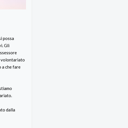
si possa
i. Gli
’Assessore
l volontariato
o a che fare
 stiamo
ariato.
ato dalla