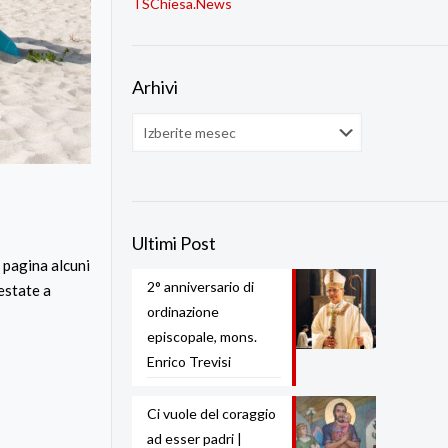
TSChiesa.News
Arhivi
Arhivi
Ultimi Post
a pagina alcuni
2° anniversario di
’estate a
ordinazione
episcopale, mons.
Enrico Trevisi
Ci vuole del coraggio
ad esser padri |