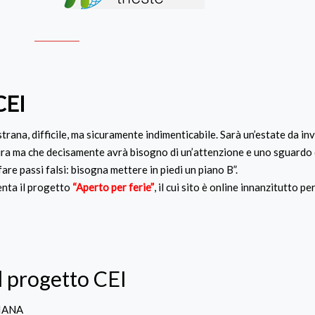
CEI
trana, difficile, ma sicuramente indimenticabile. Sarà un’estate da in
ura ma che decisamente avrà bisogno di un’attenzione e uno sguardo 
re passi falsi: bisogna mettere in piedi un piano B”.
enta il progetto
“Aperto per ferie”
, il cui sito è online innanzitutto p
l progetto CEI
IANA