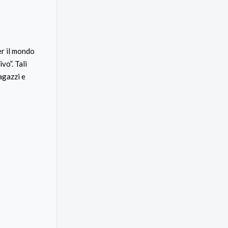
er il mondo
vo”. Tali
agazzi e