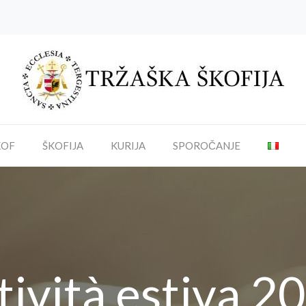
KOF
ŠKOFIJA
KURIJA
SPOROČANJE
tività estiva 2